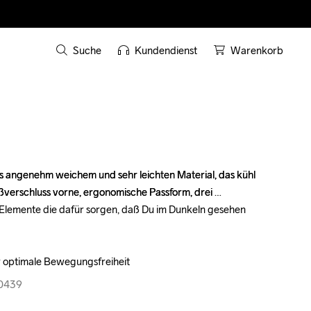
Suche
Kundendienst
Warenkorb
s angenehm weichem und sehr leichten Material, das kühl 
s angenehm weichem und sehr leichten Material, das kühl 
ßverschluss vorne, ergonomische Passform, drei 
ßverschluss vorne, ergonomische Passform, drei 
lemente die dafür sorgen, daß Du im Dunkeln gesehen 
lemente die dafür sorgen, daß Du im Dunkeln gesehen 
r optimale Bewegungsfreiheit
r optimale Bewegungsfreiheit
40439
40439