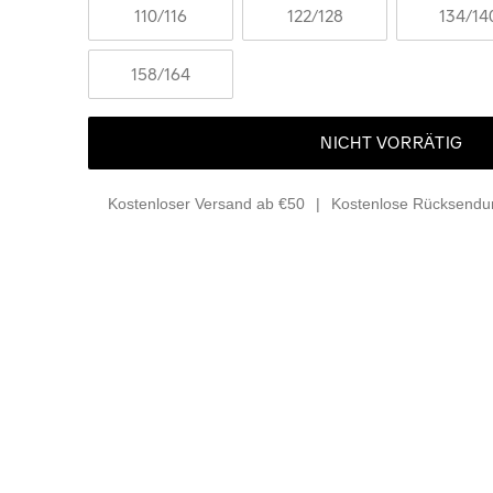
110
/116
122
/128
134
/14
158
/164
NICHT VORRÄTIG
Kostenloser Versand ab €50
Kostenlose Rücksendun