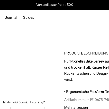
Versandkostenfrei ab 50€
Journal
Guides
Outlet
PRODUKTBESCHREIBUNG
Funktionelles Bike Jersey au
Funktionelles Bike Jersey au
und trocken hält. Kurzer Rei
und trocken hält. Kurzer Rei
Rückentaschen und Design-E
Rückentaschen und Design-E
wirst.

wirst.

• Ergonomische Passform fü
• Ergonomische Passform fü
Artikelnummer: 1910675-7
Artikelnummer: 1910675-7
Ist deine Größe nicht vorrätig?
Mehr anzeigen