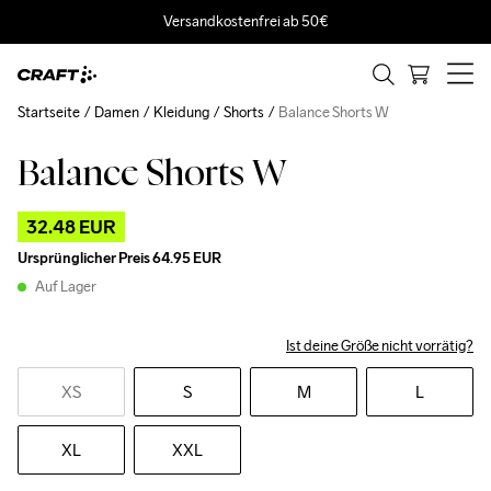
Versandkostenfrei ab 50€
Startseite
Damen
Kleidung
Shorts
Balance Shorts W
Balance Shorts W
Outlet
32.48 EUR
Ursprünglicher Preis
64.95 EUR
Auf Lager
Ist deine Größe nicht vorrätig?
XS
S
M
L
XL
XXL