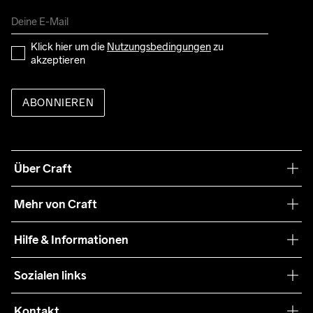
Klick hier um die 
Nutzungsbedingungen
 zu 
akzeptieren
ABONNIEREN
Über Craft
Unsere Philosophie
Mehr von Craft
Nachhaltigkeit
Craft Care Guide
Hilfe & Informationen
Teamwear
Kaufbedingungen
Sozialen links
Zusammenarbeit
Retouren
Press
Kontakt