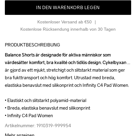
IN DEN WARENKORB LEGEN
Kostenloser Versand ab €50
Kostenlose Rücksendung innerhalb von 30 Tagen
PRODUKTBESCHREIBUNG
Balance Shorts är designade för aktiva människor som 
Balance Shorts är designade för aktiva människor som 
värdesätter komfort, bra kvalité och tidlös design. Cykelbyxan 
värdesätter komfort, bra kvalité och tidlös design. Cykelbyxan 
är gjord av ett mjukt, stretchigt och slitstarkt material som ger 
är gjord av ett mjukt, stretchigt och slitstarkt material som ger 
bra fukttransport och hög komfort. Utrustad med breda, 
bra fukttransport och hög komfort. Utrustad med breda, 
elastiska benavslut med silikonprint och Infinity C4 Pad Women.

elastiska benavslut med silikonprint och Infinity C4 Pad Women.

• Elastiskt och slitstarkt polyamid-material

• Elastiskt och slitstarkt polyamid-material

• Breda, elastiska benavslut med silikonprint

• Breda, elastiska benavslut med silikonprint

• Infinity C4 Pad Women
• Infinity C4 Pad Women
Artikelnummer: 1910319-999954
Artikelnummer: 1910319-999954
Mehr anzeigen