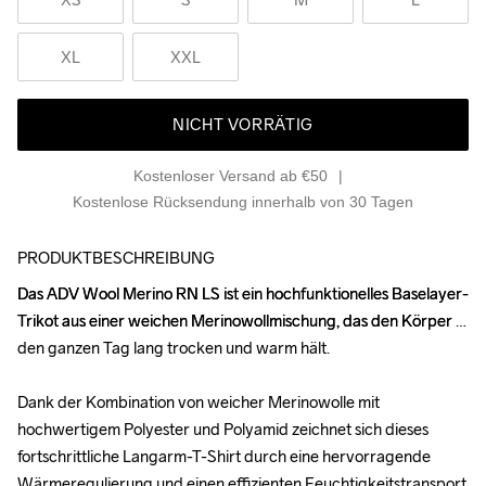
XL
XXL
NICHT VORRÄTIG
Kostenloser Versand ab €50
Kostenlose Rücksendung innerhalb von 30 Tagen
PRODUKTBESCHREIBUNG
Das ADV Wool Merino RN LS ist ein hochfunktionelles Baselayer-
Das ADV Wool Merino RN LS ist ein hochfunktionelles Baselayer-
Trikot aus einer weichen Merinowollmischung, das den Körper 
Trikot aus einer weichen Merinowollmischung, das den Körper 
den ganzen Tag lang trocken und warm hält.

den ganzen Tag lang trocken und warm hält.

Dank der Kombination von weicher Merinowolle mit 
Dank der Kombination von weicher Merinowolle mit 
hochwertigem Polyester und Polyamid zeichnet sich dieses 
hochwertigem Polyester und Polyamid zeichnet sich dieses 
fortschrittliche Langarm-T-Shirt durch eine hervorragende 
fortschrittliche Langarm-T-Shirt durch eine hervorragende 
Wärmeregulierung und einen effizienten Feuchtigkeitstransport 
Wärmeregulierung und einen effizienten Feuchtigkeitstransport 