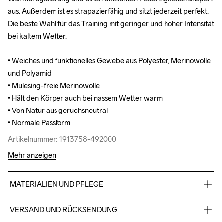
aus. Außerdem ist es strapazierfähig und sitzt jederzeit perfekt. 
aus. Außerdem ist es strapazierfähig und sitzt jederzeit perfekt. 
Die beste Wahl für das Training mit geringer und hoher Intensität 
Die beste Wahl für das Training mit geringer und hoher Intensität 
bei kaltem Wetter.

bei kaltem Wetter.

• Weiches und funktionelles Gewebe aus Polyester, Merinowolle 
• Weiches und funktionelles Gewebe aus Polyester, Merinowolle 
und Polyamid

und Polyamid

• Mulesing-freie Merinowolle

• Mulesing-freie Merinowolle

• Hält den Körper auch bei nassem Wetter warm

• Hält den Körper auch bei nassem Wetter warm

• Von Natur aus geruchsneutral

• Von Natur aus geruchsneutral

• Normale Passform
• Normale Passform
Artikelnummer: 1913758-492000
Artikelnummer: 1913758-492000
Mehr anzeigen
MATERIALIEN UND PFLEGE
47% Polyester 42% Wolle (Merino) 11% Polyamid
VERSAND UND RÜCKSENDUNG