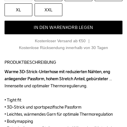
XL
XXL
IN DEN WARENKORB LEGEN
Kostenloser Versand ab €50
Kostenlose Rücksendung innerhalb von 30 Tagen
PRODUKTBESCHREIBUNG
Warme 3D-Strick-Unterhose mit reduzierten Nähten, eng 
Warme 3D-Strick-Unterhose mit reduzierten Nähten, eng 
anliegender Passform, hohem Stretch Anteil, gebürsteter 
anliegender Passform, hohem Stretch Anteil, gebürsteter 
Innenseite und optimaler Thermoregulierung.

Innenseite und optimaler Thermoregulierung.

• Tight fit

• Tight fit

• 3D-Strick und sportspezifische Passform

• 3D-Strick und sportspezifische Passform

• Leichtes, wärmendes Garn für optimale Thermoregulation

• Leichtes, wärmendes Garn für optimale Thermoregulation

• Bodymapping

• Bodymapping
