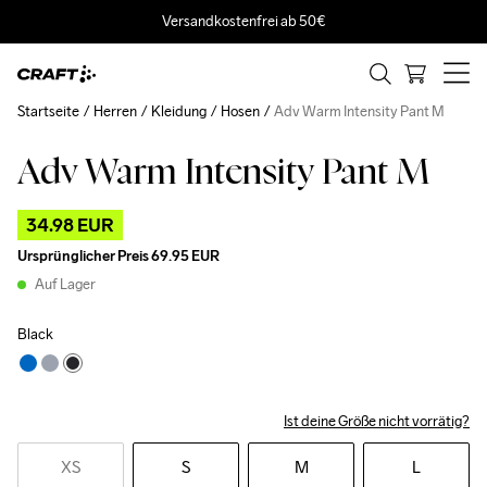
Versandkostenfrei ab 50€
Startseite
Herren
Kleidung
Hosen
Adv Warm Intensity Pant M
Adv Warm Intensity Pant M
Outlet
34.98 EUR
Ursprünglicher Preis
69.95 EUR
Auf Lager
Black
Ist deine Größe nicht vorrätig?
XS
S
M
L