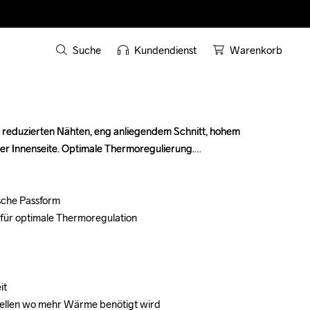
Suche
Kundendienst
Warenkorb
reduzierten Nähten, eng anliegendem Schnitt, hohem 
reduzierten Nähten, eng anliegendem Schnitt, hohem 
er Innenseite. Optimale Thermoregulierung.

er Innenseite. Optimale Thermoregulierung.

sche Passform

sche Passform

für optimale Thermoregulation

für optimale Thermoregulation

t

t

 Stellen wo mehr Wärme benötigt wird
 Stellen wo mehr Wärme benötigt wird