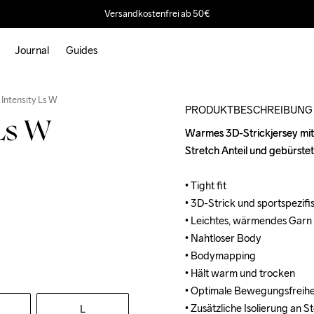
Versandkostenfrei ab 50€
Journal
Guides
Outlet
Intensity Ls W
PRODUKTBESCHREIBUNG
Ls W
Warmes 3D-Strickjersey mit 
Warmes 3D-Strickjersey mit 
Stretch Anteil und gebürstet
Stretch Anteil und gebürstet
• Tight fit

• Tight fit

• 3D-Strick und sportspezifi
• 3D-Strick und sportspezifi
• Leichtes, wärmendes Garn 
• Leichtes, wärmendes Garn 
• Nahtloser Body

• Nahtloser Body

• Bodymapping

• Bodymapping

• Hält warm und trocken

• Hält warm und trocken

• Optimale Bewegungsfreihei
• Optimale Bewegungsfreihei
• Zusätzliche Isolierung an
• Zusätzliche Isolierung an
L