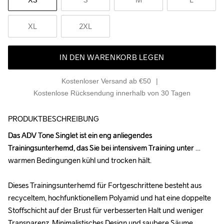
XL
2XL
IN DEN WARENKORB LEGEN
Kostenloser Versand ab €50
Kostenlose Rücksendung innerhalb von 30 Tagen
PRODUKTBESCHREIBUNG
Das ADV Tone Singlet ist ein eng anliegendes 
Das ADV Tone Singlet ist ein eng anliegendes 
Trainingsunterhemd, das Sie bei intensivem Training unter 
Trainingsunterhemd, das Sie bei intensivem Training unter 
warmen Bedingungen kühl und trocken hält.

warmen Bedingungen kühl und trocken hält.

Dieses Trainingsunterhemd für Fortgeschrittene besteht aus 
Dieses Trainingsunterhemd für Fortgeschrittene besteht aus 
recyceltem, hochfunktionellem Polyamid und hat eine doppelte 
recyceltem, hochfunktionellem Polyamid und hat eine doppelte 
Stoffschicht auf der Brust für verbesserten Halt und weniger 
Stoffschicht auf der Brust für verbesserten Halt und weniger 
Transparenz. Minimalistisches Design und saubere Säume 
Transparenz. Minimalistisches Design und saubere Säume 