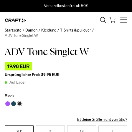
Versandkostenfrei ab 50€
Startseite
Damen
Kleidung
T-Shirts & pullover
ADV Tone Singlet W
ADV Tone Singlet W
Outlet
19.98 EUR
Ursprünglicher Preis
39.95 EUR
Auf Lager
Black
Ist deine Größe nicht vorrätig?
XS
S
M
L