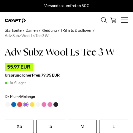
Versandkostenfrei ab 50€
Startseite
Damen
Kleidung
T-Shirts & pullover
Adv Subz Wool Ls Tee 3 W
Adv Subz Wool Ls Tee 3 W
Outlet
55.97 EUR
Ursprünglicher Preis
79.95 EUR
Auf Lager
Dk Plum/Melange
XS
S
M
L