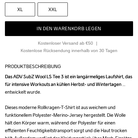
XL
XXL
IN DEN WARENKORB LEGEN
Kostenloser Versand ab €50
Kostenlose Rücksendung innerhalb von 30 Tagen
PRODUKTBESCHREIBUNG
Das ADV SubZ Wool LS Tee 3 ist ein langärmeliges Laufshirt, das 
Das ADV SubZ Wool LS Tee 3 ist ein langärmeliges Laufshirt, das 
für intensive Workouts an kühlen Herbst- und Wintertagen 
für intensive Workouts an kühlen Herbst- und Wintertagen 
entwickelt wurde. 

entwickelt wurde. 

Dieses moderne Rollkragen-T-Shirt ist aus weichem und 
Dieses moderne Rollkragen-T-Shirt ist aus weichem und 
funktionellem Polyester-Merino-Jersey hergestellt. Die Wolle 
funktionellem Polyester-Merino-Jersey hergestellt. Die Wolle 
hält den Körper warm, während der Polyester für einen 
hält den Körper warm, während der Polyester für einen 
effizienten Feuchtigkeitstransport sorgt und die Haut trocken 
effizienten Feuchtigkeitstransport sorgt und die Haut trocken 