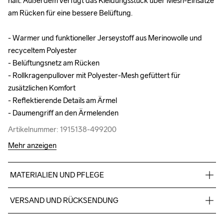
hält. Außerdem verfügt das Kleidungsstück über Mesh-Einsätze 
hält. Außerdem verfügt das Kleidungsstück über Mesh-Einsätze 
am Rücken für eine bessere Belüftung.

am Rücken für eine bessere Belüftung.

- Warmer und funktioneller Jerseystoff aus Merinowolle und 
- Warmer und funktioneller Jerseystoff aus Merinowolle und 
recyceltem Polyester 

recyceltem Polyester 

- Belüftungsnetz am Rücken 

- Belüftungsnetz am Rücken 

- Rollkragenpullover mit Polyester-Mesh gefüttert für 
- Rollkragenpullover mit Polyester-Mesh gefüttert für 
zusätzlichen Komfort

zusätzlichen Komfort

- Reflektierende Details am Ärmel

- Reflektierende Details am Ärmel

- Daumengriff an den Ärmelenden
- Daumengriff an den Ärmelenden
Artikelnummer: 1915138-499200
Artikelnummer: 1915138-499200
Mehr anzeigen
MATERIALIEN UND PFLEGE
Body: 80% Polyester (recycelt) 20% Wolle (Merino) Einsatz 
VERSAND UND RÜCKSENDUNG
Rückseite: 93% Polyester (recycelt) 7% Elastan
Kostenloser Versand ab €50.