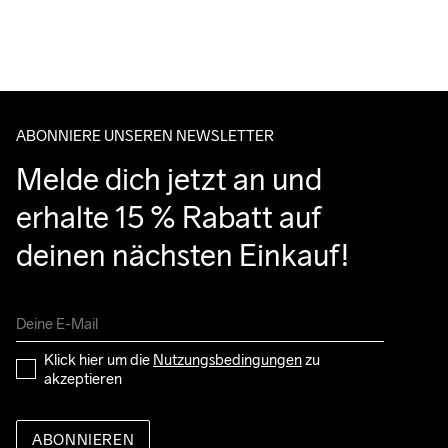
Für Bestellungen unter diesem Betrag berechnen wir €5.
Wir arbeiten mit DHL zusammen, die tagsüber liefern.
Do Not Bleach
Do Not Dry 
Do Not Iron
Do Not Tumble
Machine Wash 
Bitte gib eine Adresse an, unter der du das Paket tagsüber 
Clean
40 Gentle
entgegennehmen kannst.
ABONNIERE UNSEREN NEWSLETTER
Melde dich jetzt an und 
erhalte 15 % Rabatt auf 
deinen nächsten Einkauf!
Klick hier um die 
Nutzungsbedingungen
 zu 
akzeptieren
ABONNIEREN