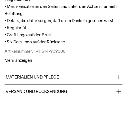
• Mesh-Einsätze an den Seiten und unter den Achseln für mehr 
• Mesh-Einsätze an den Seiten und unter den Achseln für mehr 
Belüftung

Belüftung

• Details, die dafür sorgen, daß du im Dunkeln gesehen wirst

• Details, die dafür sorgen, daß du im Dunkeln gesehen wirst

• Regular fit

• Regular fit

• Craft Logo auf der Brust

• Craft Logo auf der Brust

• Six Dots Logo auf der Rückseite
• Six Dots Logo auf der Rückseite
Artikelnummer: 1911314-909000
Artikelnummer: 1911314-909000
Mehr anzeigen
MATERIALIEN UND PFLEGE
80% Polyester 20% Merino Wolle
VERSAND UND RÜCKSENDUNG
Kostenloser Versand ab €50.
Für Bestellungen unter diesem Betrag berechnen wir €5.
Do Not Bleach
Do Not Dry 
Do Not Tumble
Ironing Low 
Maschinenwäsche 
Wir arbeiten mit DHL zusammen, die tagsüber liefern.
Clean
Temp
bei 40 Grad.
Bitte gib eine Adresse an, unter der du das Paket tagsüber 