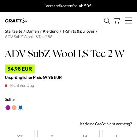
Versandkostenfrei ab 50€
Startseite
Damen
Kleidung
T-Shirts & pullover
ADV SubZ Wool LS Tee 2 W
ADV SubZ Wool LS Tee 2 W
Outlet
34.98 EUR
Ursprünglicher Preis
69.95 EUR
Nicht vorrätig
Sulfur
Ist deine Größe nicht vorrätig?
XS
S
M
L