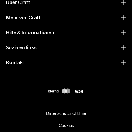
Über Craft
Unsere Philosophie
Mehr von Craft
Nachhaltigkeit
Craft Care Guide
Hilfe & Informationen
Teamwear
Kaufbedingungen
Sozialen links
Zusammenarbeit
Retouren
Press
Kontakt
Kundendienst
customercare-de@craftsportswear.com
FAQ
+46 (0) 33 722 32 10
Accessibility statement
Kauf widerrufen
Datenschutzrichtlinie
Cookies