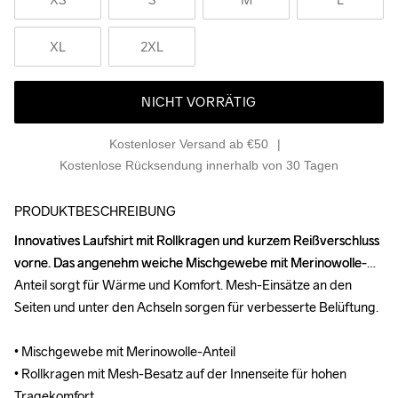
XL
2XL
NICHT VORRÄTIG
Kostenloser Versand ab €50
Kostenlose Rücksendung innerhalb von 30 Tagen
PRODUKTBESCHREIBUNG
Innovatives Laufshirt mit Rollkragen und kurzem Reißverschluss 
Innovatives Laufshirt mit Rollkragen und kurzem Reißverschluss 
vorne. Das angenehm weiche Mischgewebe mit Merinowolle-
vorne. Das angenehm weiche Mischgewebe mit Merinowolle-
Anteil sorgt für Wärme und Komfort. Mesh-Einsätze an den 
Anteil sorgt für Wärme und Komfort. Mesh-Einsätze an den 
Seiten und unter den Achseln sorgen für verbesserte Belüftung. 

Seiten und unter den Achseln sorgen für verbesserte Belüftung. 

• Mischgewebe mit Merinowolle-Anteil

• Mischgewebe mit Merinowolle-Anteil

• Rollkragen mit Mesh-Besatz auf der Innenseite für hohen 
• Rollkragen mit Mesh-Besatz auf der Innenseite für hohen 
Tragekomfort

Tragekomfort
