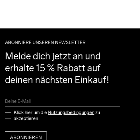
Für Bestellungen unter diesem Betrag berechnen wir €5.
Wir arbeiten mit DHL zusammen, die tagsüber liefern.
Bitte gib eine Adresse an, unter der du das Paket tagsüber 
Maschinenwäsche 
entgegennehmen kannst.
bei 40 Grad.
ABONNIERE UNSEREN NEWSLETTER
Melde dich jetzt an und 
erhalte 15 % Rabatt auf 
deinen nächsten Einkauf!
Klick hier um die 
Nutzungsbedingungen
 zu 
akzeptieren
ABONNIEREN