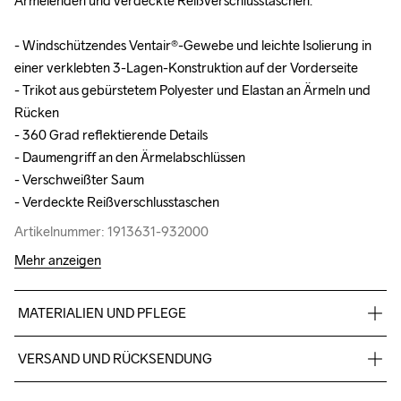
Ärmelenden und verdeckte Reißverschlusstaschen.

Ärmelenden und verdeckte Reißverschlusstaschen.

- Windschützendes Ventair®-Gewebe und leichte Isolierung in 
- Windschützendes Ventair®-Gewebe und leichte Isolierung in 
einer verklebten 3-Lagen-Konstruktion auf der Vorderseite

einer verklebten 3-Lagen-Konstruktion auf der Vorderseite

- Trikot aus gebürstetem Polyester und Elastan an Ärmeln und 
- Trikot aus gebürstetem Polyester und Elastan an Ärmeln und 
Rücken

Rücken

- 360 Grad reflektierende Details

- 360 Grad reflektierende Details

- Daumengriff an den Ärmelabschlüssen

- Daumengriff an den Ärmelabschlüssen

- Verschweißter Saum

- Verschweißter Saum

- Verdeckte Reißverschlusstaschen
- Verdeckte Reißverschlusstaschen
Artikelnummer: 1913631-932000
Artikelnummer: 1913631-932000
Mehr anzeigen
MATERIALIEN UND PFLEGE
Body vorne: 100% Polyester Rückenteil: 88% Polyester 
VERSAND UND RÜCKSENDUNG
(recycelt) 12% Elastan Ärmel: 88% Polyester (recycelt) 12% 
Elastan
Kostenloser Versand ab €50.