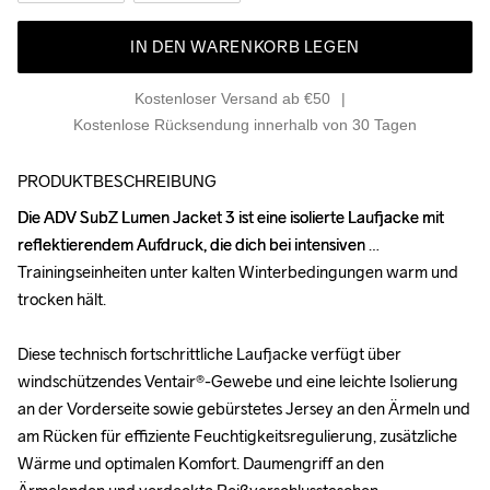
IN DEN WARENKORB LEGEN
Kostenloser Versand ab €50
Kostenlose Rücksendung innerhalb von 30 Tagen
PRODUKTBESCHREIBUNG
Die ADV SubZ Lumen Jacket 3 ist eine isolierte Laufjacke mit 
Die ADV SubZ Lumen Jacket 3 ist eine isolierte Laufjacke mit 
reflektierendem Aufdruck, die dich bei intensiven 
reflektierendem Aufdruck, die dich bei intensiven 
Trainingseinheiten unter kalten Winterbedingungen warm und 
Trainingseinheiten unter kalten Winterbedingungen warm und 
trocken hält. 

trocken hält. 

Diese technisch fortschrittliche Laufjacke verfügt über 
Diese technisch fortschrittliche Laufjacke verfügt über 
windschützendes Ventair®-Gewebe und eine leichte Isolierung 
windschützendes Ventair®-Gewebe und eine leichte Isolierung 
an der Vorderseite sowie gebürstetes Jersey an den Ärmeln und 
an der Vorderseite sowie gebürstetes Jersey an den Ärmeln und 
am Rücken für effiziente Feuchtigkeitsregulierung, zusätzliche 
am Rücken für effiziente Feuchtigkeitsregulierung, zusätzliche 
Wärme und optimalen Komfort. Daumengriff an den 
Wärme und optimalen Komfort. Daumengriff an den 