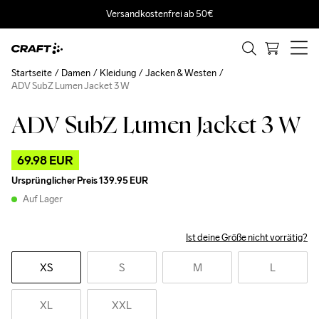
Versandkostenfrei ab 50€
Startseite
Damen
Kleidung
Jacken & Westen
ADV SubZ Lumen Jacket 3 W
ADV SubZ Lumen Jacket 3 W
Outlet
69.98 EUR
Ursprünglicher Preis
139.95 EUR
Auf Lager
Ist deine Größe nicht vorrätig?
XS
S
M
L
XL
XXL