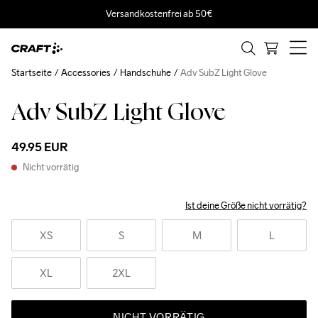
Versandkostenfrei ab 50€
Startseite
Accessories
Handschuhe
Adv SubZ Light Glove
Adv SubZ Light Glove
49.95 EUR
Nicht vorrätig
Ist deine Größe nicht vorrätig?
XS
S
M
L
XL
2XL
NICHT VORRÄTIG