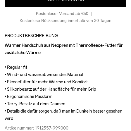
Kostenloser Versand ab €50
Kostenlose Rücksendung innerhalb von 30 Tagen
PRODUKTBESCHREIBUNG
Warmer Handschuh aus Neopren mit Thermofleece-Futter für 
Warmer Handschuh aus Neopren mit Thermofleece-Futter für 
zusätzliche Wärme.

zusätzliche Wärme.

• Regular fit

• Regular fit

• Wind- und wasserabweisendes Material

• Wind- und wasserabweisendes Material

• Fleecefutter für mehr Wärme und Komfort

• Fleecefutter für mehr Wärme und Komfort

• Silikonbesatz auf der Handfläche für mehr Grip

• Silikonbesatz auf der Handfläche für mehr Grip

• Ergonomische Passform

• Ergonomische Passform

• Terry-Besatz auf dem Daumen

• Terry-Besatz auf dem Daumen

• Details die dafür sorgen, daß man im Dunkeln besser gesehen 
• Details die dafür sorgen, daß man im Dunkeln besser gesehen 
wird
wird
Artikelnummer: 1912357-999000
Artikelnummer: 1912357-999000