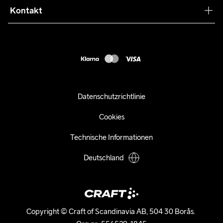
Press
Kontakt
Kundendienst
customercare-de@craftsportswear.com
FAQ
+46 (0) 33 722 32 10
Accessibility statement
Kauf widerrufen
Datenschutzrichtlinie
Cookies
Technische Informationen
Deutschland
Copyright © Craft of Scandinavia AB, 504 30 Borås. 
