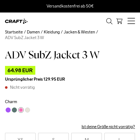
Versandkostenfrei ab 50€
Startseite
Damen
Kleidung
Jacken & Westen
ADV SubZ Jacket 3 W
ADV SubZ Jacket 3 W
Outlet
64.98 EUR
Ursprünglicher Preis
129.95 EUR
Nicht vorrätig
Charm
Ist deine Größe nicht vorrätig?
XS
S
M
L