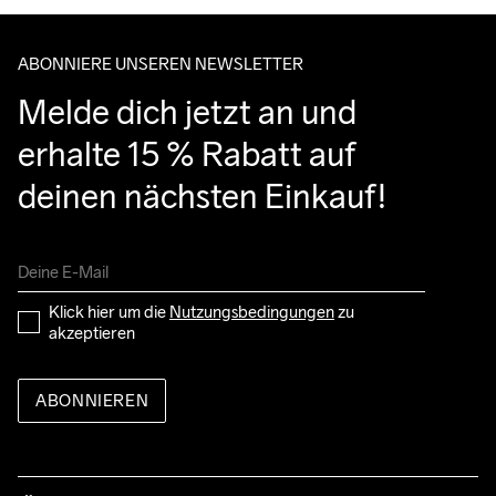
entgegennehmen kannst.
Clean
Temp
bei 40 Grad.
Temp
ABONNIERE UNSEREN NEWSLETTER
Melde dich jetzt an und 
erhalte 15 % Rabatt auf 
deinen nächsten Einkauf!
Klick hier um die 
Nutzungsbedingungen
 zu 
akzeptieren
ABONNIEREN