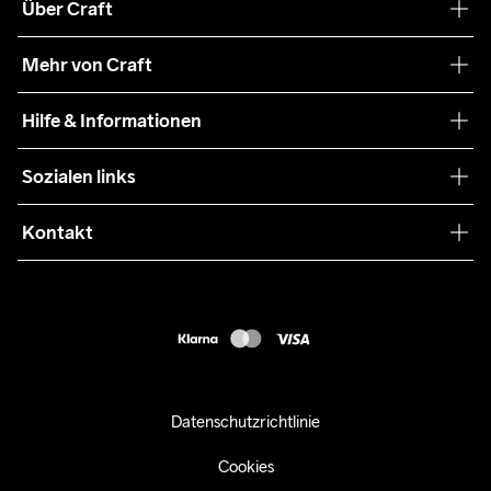
Über Craft
Unsere Philosophie
Mehr von Craft
Nachhaltigkeit
Craft Care Guide
Hilfe & Informationen
Teamwear
Kaufbedingungen
Sozialen links
Zusammenarbeit
Retouren
Press
Kontakt
Kundendienst
customercare-de@craftsportswear.com
FAQ
+46 (0) 33 722 32 10
Accessibility statement
Kauf widerrufen
Datenschutzrichtlinie
Cookies