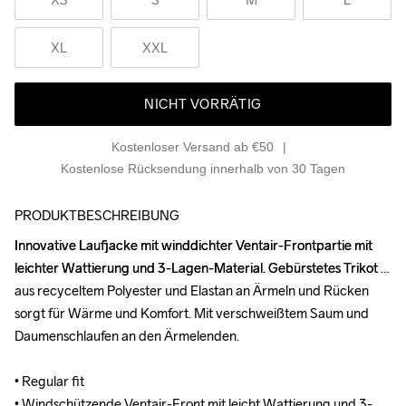
XL
XXL
NICHT VORRÄTIG
Kostenloser Versand ab €50
Kostenlose Rücksendung innerhalb von 30 Tagen
PRODUKTBESCHREIBUNG
Innovative Laufjacke mit winddichter Ventair-Frontpartie mit 
Innovative Laufjacke mit winddichter Ventair-Frontpartie mit 
leichter Wattierung und 3-Lagen-Material. Gebürstetes Trikot 
leichter Wattierung und 3-Lagen-Material. Gebürstetes Trikot 
aus recyceltem Polyester und Elastan an Ärmeln und Rücken 
aus recyceltem Polyester und Elastan an Ärmeln und Rücken 
sorgt für Wärme und Komfort. Mit verschweißtem Saum und 
sorgt für Wärme und Komfort. Mit verschweißtem Saum und 
Daumenschlaufen an den Ärmelenden.

Daumenschlaufen an den Ärmelenden.

• Regular fit

• Regular fit

• Windschützende Ventair-Front mit leicht Wattierung und 3-
• Windschützende Ventair-Front mit leicht Wattierung und 3-