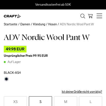
Versandkostenfrei ab 50€
Startseite
Damen
Kleidung
Hosen
ADV Nordic Wool Pant W
ADV Nordic Wool Pant W
Outlet
49.98 EUR
Ursprünglicher Preis
99.95 EUR
Auf Lager
BLACK-ASH
Ist deine Größe nicht vorrätig?
XS
S
M
L