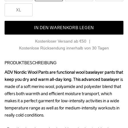
XL
IN DEN WARENKORB LEGEN
Kostenloser Versand ab €50
Kostenlose Rücksendung innerhalb von 30 Tagen
PRODUKTBESCHREIBUNG
ADV Nordic Wool Pants are functional wool baselayer pants that 
ADV Nordic Wool Pants are functional wool baselayer pants that 
keep you dry and warm all-day long. This advanced baselayer is 
keep you dry and warm all-day long. This advanced baselayer is 
made of a soft merino wool, polyamide and polyester blend that 
made of a soft merino wool, polyamide and polyester blend that 
offers both warmth and efficient moisture transport, which 
offers both warmth and efficient moisture transport, which 
makes it a perfect garment for low-intensity activities in a wide 
makes it a perfect garment for low-intensity activities in a wide 
temperature range as well as for medium-intensity workouts in 
temperature range as well as for medium-intensity workouts in 
really cold conditions.

really cold conditions.
