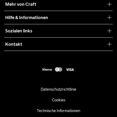
Unsere Philosophie
Mehr von Craft
Nachhaltigkeit
Craft Care Guide
Hilfe & Informationen
Teamwear
Kaufbedingungen
Sozialen links
Zusammenarbeit
Retouren
Press
Kontakt
Kundendienst
customercare-de@craftsportswear.com
FAQ
+46 (0) 33 722 32 10
Accessibility statement
Kauf widerrufen
Datenschutzrichtlinie
Cookies
Technische Informationen