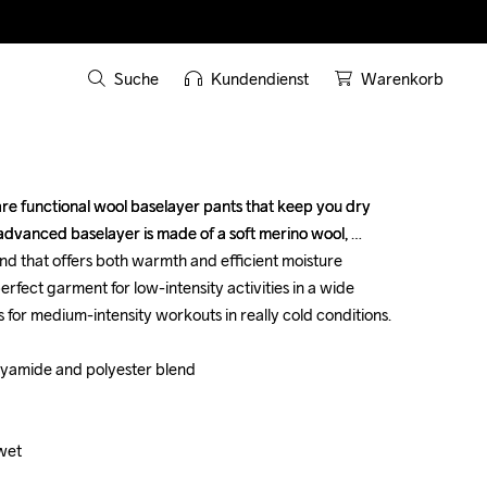
Suche
Kundendienst
Warenkorb
e functional wool baselayer pants that keep you dry 
e functional wool baselayer pants that keep you dry 
advanced baselayer is made of a soft merino wool, 
advanced baselayer is made of a soft merino wool, 
d that offers both warmth and efficient moisture 
d that offers both warmth and efficient moisture 
erfect garment for low-intensity activities in a wide 
erfect garment for low-intensity activities in a wide 
for medium-intensity workouts in really cold conditions.

for medium-intensity workouts in really cold conditions.

lyamide and polyester blend

lyamide and polyester blend

et

et
