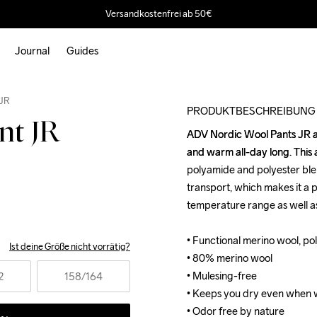
Versandkostenfrei ab 50€
Journal
Guides
Outlet
 JR
PRODUKTBESCHREIBUNG
nt JR
ADV Nordic Wool Pants JR ar
ADV Nordic Wool Pants JR ar
and warm all-day long. This 
and warm all-day long. This 
polyamide and polyester blen
polyamide and polyester blen
transport, which makes it a p
transport, which makes it a p
temperature range as well as 
temperature range as well as 
• Functional merino wool, po
• Functional merino wool, po
Ist deine Größe nicht vorrätig?
• 80% merino wool

• 80% merino wool

• Mulesing-free 

• Mulesing-free 

2
158
/164
• Keeps you dry even when w
• Keeps you dry even when w
• Odor free by nature
• Odor free by nature