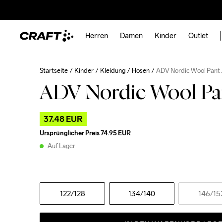
Herren
Damen
Kinder
Outlet
Startseite
Kinder
Kleidung
Hosen
ADV Nordic Wool Pant
ADV Nordic Wool Pa
37.48 EUR
Ursprünglicher Preis
74.95 EUR
Auf Lager
122
/128
134
/140
146
/15