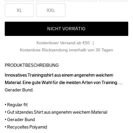
XL
XXL
NICHT VORRÄTIG
Kostenloser Versand ab €50
Kostenlose Rücksendung innerhalb von 30 Tagen
PRODUKTBESCHREIBUNG
Innovatives Trainingsshirt aus einem angenehm weichem 
Innovatives Trainingsshirt aus einem angenehm weichem 
Material. Eine gute Wahl für die meisten Arten von Training. 
Material. Eine gute Wahl für die meisten Arten von Training. 
Gerader Bund.

Gerader Bund.

• Regular fit

• Regular fit

• Gut sitzendes Shirt aus angenehm weichem Material

• Gut sitzendes Shirt aus angenehm weichem Material

• Gerader Bund

• Gerader Bund

• Recyceltes Polyamid
• Recyceltes Polyamid