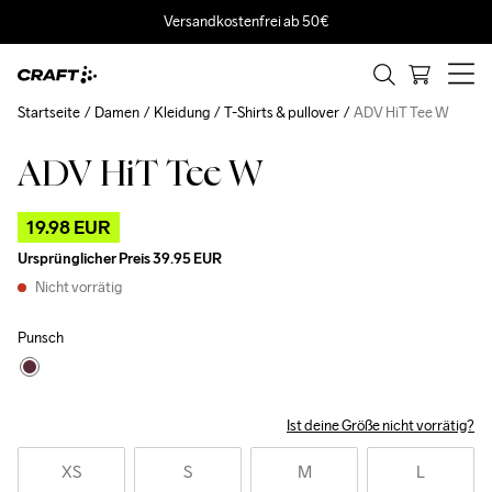
Versandkostenfrei ab 50€
Startseite
Damen
Kleidung
T-Shirts & pullover
ADV HiT Tee W
ADV HiT Tee W
Outlet
19.98 EUR
Ursprünglicher Preis
39.95 EUR
Nicht vorrätig
Punsch
Ist deine Größe nicht vorrätig?
XS
S
M
L