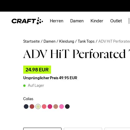
Herren
Damen
Kinder
Outlet
Startseite
Damen
Kleidung
Tank Tops
ADV HiT Perforate
ADV HiT Perforated
24.98 EUR
Ursprünglicher Preis
49.95 EUR
Auf Lager
Colias