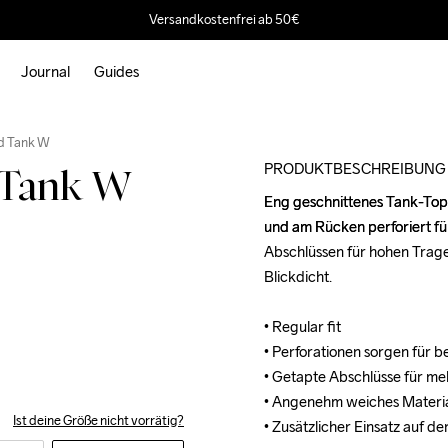
Versandkostenfrei ab 50€
Journal
Guides
Outlet
d Tank W
PRODUKTBESCHREIBUNG
 Tank W
Eng geschnittenes Tank-Top 
Eng geschnittenes Tank-Top 
und am Rücken perforiert für
und am Rücken perforiert für
Abschlüssen für hohen Tragek
Abschlüssen für hohen Tragek
Blickdicht.

Blickdicht.

• Regular fit

• Regular fit

• Perforationen sorgen für b
• Perforationen sorgen für b
• Getapte Abschlüsse für me
• Getapte Abschlüsse für me
• Angenehm weiches Material 
• Angenehm weiches Material 
Ist deine Größe nicht vorrätig?
• Zusätzlicher Einsatz auf d
• Zusätzlicher Einsatz auf d