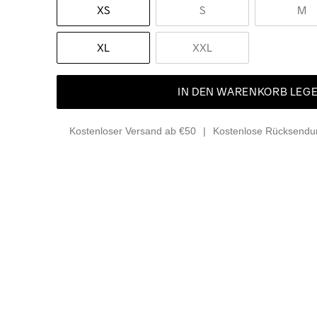
XS
S
M
XL
XXL
IN DEN WARENKORB LEG
Kostenloser Versand ab €50
Kostenlose Rücksendun