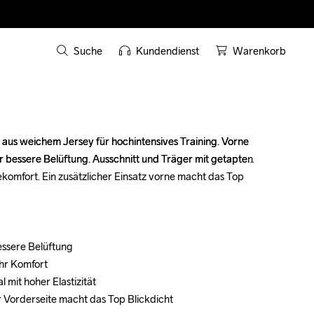
Suche
Kundendienst
Warenkorb
aus weichem Jersey für hochintensives Training. Vorne 
aus weichem Jersey für hochintensives Training. Vorne 
 bessere Belüftung. Ausschnitt und Träger mit getapten 
 bessere Belüftung. Ausschnitt und Träger mit getapten 
omfort. Ein zusätzlicher Einsatz vorne macht das Top 
omfort. Ein zusätzlicher Einsatz vorne macht das Top 
essere Belüftung

essere Belüftung

hr Komfort

hr Komfort

mit hoher Elastizität

mit hoher Elastizität

er Vorderseite macht das Top Blickdicht
er Vorderseite macht das Top Blickdicht