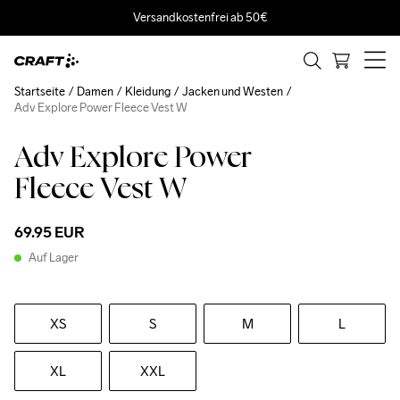
Versandkostenfrei ab 50€
Startseite
Damen
Kleidung
Jacken und Westen
Adv Explore Power Fleece Vest W
Adv Explore Power
Fleece Vest W
69.95 EUR
Auf Lager
XS
S
M
L
XL
XXL