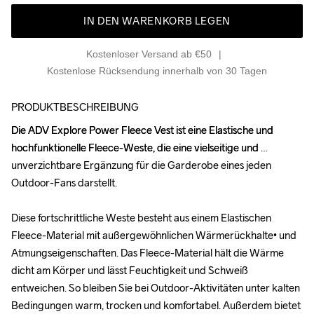
IN DEN WARENKORB LEGEN
Kostenloser Versand ab €50
Kostenlose Rücksendung innerhalb von 30 Tagen
PRODUKTBESCHREIBUNG
Die ADV Explore Power Fleece Vest ist eine Elastische und 
Die ADV Explore Power Fleece Vest ist eine Elastische und 
hochfunktionelle Fleece-Weste, die eine vielseitige und 
hochfunktionelle Fleece-Weste, die eine vielseitige und 
unverzichtbare Ergänzung für die Garderobe eines jeden 
unverzichtbare Ergänzung für die Garderobe eines jeden 
Outdoor-Fans darstellt.

Outdoor-Fans darstellt.

Diese fortschrittliche Weste besteht aus einem Elastischen 
Diese fortschrittliche Weste besteht aus einem Elastischen 
Fleece-Material mit außergewöhnlichen Wärmerückhalte• und 
Fleece-Material mit außergewöhnlichen Wärmerückhalte• und 
Atmungseigenschaften. Das Fleece-Material hält die Wärme 
Atmungseigenschaften. Das Fleece-Material hält die Wärme 
dicht am Körper und lässt Feuchtigkeit und Schweiß 
dicht am Körper und lässt Feuchtigkeit und Schweiß 
entweichen. So bleiben Sie bei Outdoor-Aktivitäten unter kalten 
entweichen. So bleiben Sie bei Outdoor-Aktivitäten unter kalten 
Bedingungen warm, trocken und komfortabel. Außerdem bietet 
Bedingungen warm, trocken und komfortabel. Außerdem bietet 