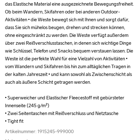
das Elastische Material eine ausgezeichnete Bewegungsfreiheit. 
das Elastische Material eine ausgezeichnete Bewegungsfreiheit. 
Ob beim Wandern, Skifahren oder bei anderen Outdoor-
Ob beim Wandern, Skifahren oder bei anderen Outdoor-
Aktivitäten • die Weste bewegt sich mit Ihnen und sorgt dafür, 
Aktivitäten • die Weste bewegt sich mit Ihnen und sorgt dafür, 
dass Sie sich mühelos beugen, drehen und strecken können, 
dass Sie sich mühelos beugen, drehen und strecken können, 
ohne eingeschränkt zu werden. Die Weste verfügt außerdem 
ohne eingeschränkt zu werden. Die Weste verfügt außerdem 
über zwei Reißverschlusstaschen, in denen sich wichtige Dinge 
über zwei Reißverschlusstaschen, in denen sich wichtige Dinge 
wie Schlüssel, Telefon und Snacks bequem verstauen lassen. Die 
wie Schlüssel, Telefon und Snacks bequem verstauen lassen. Die 
Weste ist die perfekte Wahl für eine Vielzahl von Aktivitäten • 
Weste ist die perfekte Wahl für eine Vielzahl von Aktivitäten • 
vom Wandern und Skifahren bis hin zum alltäglichen Tragen in 
vom Wandern und Skifahren bis hin zum alltäglichen Tragen in 
der kalten Jahreszeit • und kann sowohl als Zwischenschicht als 
der kalten Jahreszeit • und kann sowohl als Zwischenschicht als 
auch als äußere Schicht getragen werden.

auch als äußere Schicht getragen werden.

• Superweicher und Elastischer Fleecestoff mit gebürsteter 
• Superweicher und Elastischer Fleecestoff mit gebürsteter 
Innenseite (245 g/m²)

Innenseite (245 g/m²)

• Zwei Seitentaschen mit Reißverschluss und Netztasche

• Zwei Seitentaschen mit Reißverschluss und Netztasche

• Tight fit
• Tight fit
Artikelnummer: 1915245-999000
Artikelnummer: 1915245-999000