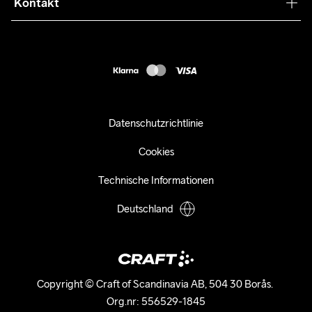
Press
Kontakt
Kundendienst
customercare-de@craftsportswear.com
FAQ
+46 (0) 33 722 32 10
Accessibility statement
Kauf widerrufen
Datenschutzrichtlinie
Cookies
Technische Informationen
Deutschland
Copyright © Craft of Scandinavia AB, 504 30 Borås. 

Org.nr: 556529-1845