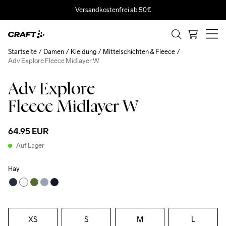
Versandkostenfrei ab 50€
Startseite
Damen
Kleidung
Mittelschichten & Fleece
Adv Explore Fleece Midlayer W
Adv Explore
Recycled
Fleece Midlayer W
64.95 EUR
Auf Lager
Hay
XS
S
M
L