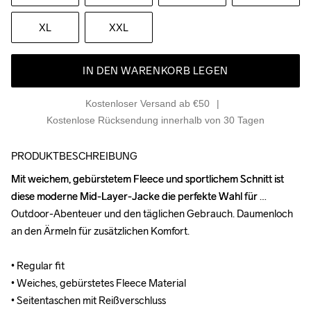
XL
XXL
IN DEN WARENKORB LEGEN
Kostenloser Versand ab €50
Kostenlose Rücksendung innerhalb von 30 Tagen
PRODUKTBESCHREIBUNG
Mit weichem, gebürstetem Fleece und sportlichem Schnitt ist 
Mit weichem, gebürstetem Fleece und sportlichem Schnitt ist 
diese moderne Mid-Layer-Jacke die perfekte Wahl für 
diese moderne Mid-Layer-Jacke die perfekte Wahl für 
Outdoor-Abenteuer und den täglichen Gebrauch. Daumenloch 
Outdoor-Abenteuer und den täglichen Gebrauch. Daumenloch 
an den Ärmeln für zusätzlichen Komfort.

an den Ärmeln für zusätzlichen Komfort.

• Regular fit

• Regular fit

• Weiches, gebürstetes Fleece Material

• Weiches, gebürstetes Fleece Material

• Seitentaschen mit Reißverschluss

• Seitentaschen mit Reißverschluss
