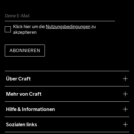
Klick hier um die 
Nutzungsbedingungen
 zu 
akzeptieren
ABONNIEREN
Über Craft
Unsere Philosophie
Mehr von Craft
Nachhaltigkeit
Craft Care Guide
Hilfe & Informationen
Teamwear
Kaufbedingungen
Sozialen links
Zusammenarbeit
Retouren