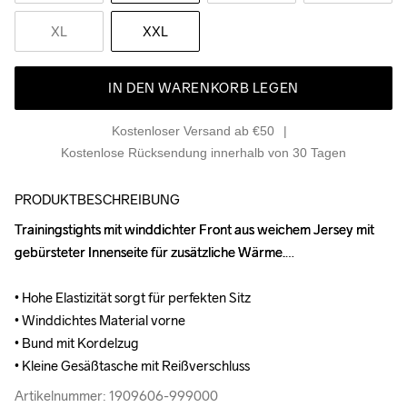
XL
XXL
IN DEN WARENKORB LEGEN
Kostenloser Versand ab €50
Kostenlose Rücksendung innerhalb von 30 Tagen
PRODUKTBESCHREIBUNG
Trainingstights mit winddichter Front aus weichem Jersey mit 
Trainingstights mit winddichter Front aus weichem Jersey mit 
gebürsteter Innenseite für zusätzliche Wärme.

gebürsteter Innenseite für zusätzliche Wärme.

• Hohe Elastizität sorgt für perfekten Sitz

• Hohe Elastizität sorgt für perfekten Sitz

• Winddichtes Material vorne

• Winddichtes Material vorne

• Bund mit Kordelzug

• Bund mit Kordelzug

• Kleine Gesäßtasche mit Reißverschluss
• Kleine Gesäßtasche mit Reißverschluss
Artikelnummer: 1909606-999000
Artikelnummer: 1909606-999000