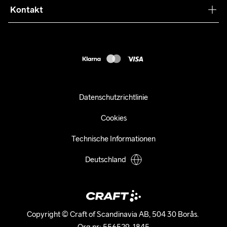
Press
Kontakt
Kundendienst
customercare-de@craftsportswear.com
FAQ
+46 (0) 33 722 32 10
Accessibility statement
Kauf widerrufen
Datenschutzrichtlinie
Cookies
Technische Informationen
Deutschland
Copyright © Craft of Scandinavia AB, 504 30 Borås. 

Org.nr: 556529-1845