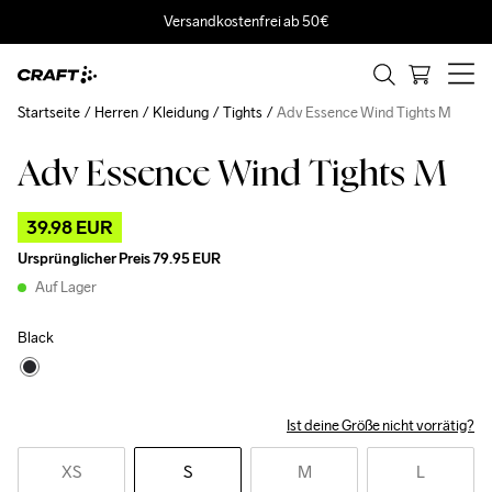
Versandkostenfrei ab 50€
Startseite
Herren
Kleidung
Tights
Adv Essence Wind Tights M
Adv Essence Wind Tights M
Outlet
39.98 EUR
Ursprünglicher Preis
79.95 EUR
Auf Lager
Black
Ist deine Größe nicht vorrätig?
XS
S
M
L