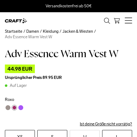
Versandkostenfrei ab 50€
Startseite
Damen
Kleidung
Jacken & Westen
Adv Essence Warm Vest W
Adv Essence Warm Vest W
Outlet
44.98 EUR
Ursprünglicher Preis
89.95 EUR
Auf Lager
Roxo
Ist deine Größe nicht vorrätig?
XS
S
M
L