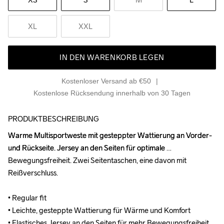
XL
XXL
IN DEN WARENKORB LEGEN
Kostenloser Versand ab €50
Kostenlose Rücksendung innerhalb von 30 Tagen
PRODUKTBESCHREIBUNG
Warme Multisportweste mit gesteppter Wattierung an Vorder- 
Warme Multisportweste mit gesteppter Wattierung an Vorder- 
und Rückseite. Jersey an den Seiten für optimale 
und Rückseite. Jersey an den Seiten für optimale 
Bewegungsfreiheit. Zwei Seitentaschen, eine davon mit 
Bewegungsfreiheit. Zwei Seitentaschen, eine davon mit 
Reißverschluss.

Reißverschluss.

• Regular fit

• Regular fit

• Leichte, gesteppte Wattierung für Wärme und Komfort

• Leichte, gesteppte Wattierung für Wärme und Komfort

• Elastisches Jersey an den Seiten für mehr Bewegungsfreiheit

• Elastisches Jersey an den Seiten für mehr Bewegungsfreiheit
