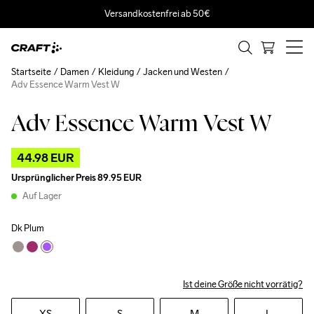
Versandkostenfrei ab 50€
Startseite
Damen
Kleidung
Jacken und Westen
Adv Essence Warm Vest W
Adv Essence Warm Vest W
Outlet
44.98 EUR
Ursprünglicher Preis
89.95 EUR
Auf Lager
Dk Plum
Ist deine Größe nicht vorrätig?
XS
S
M
L