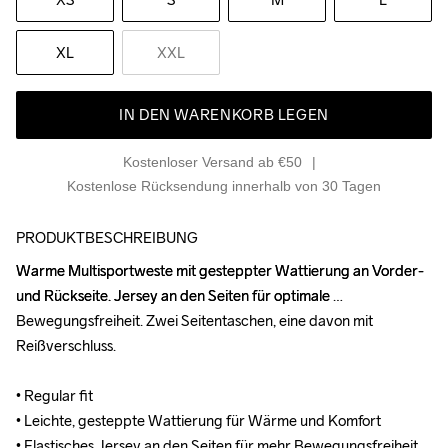
XL
XXL
IN DEN WARENKORB LEGEN
Kostenloser Versand ab €50
Kostenlose Rücksendung innerhalb von 30 Tagen
PRODUKTBESCHREIBUNG
Warme Multisportweste mit gesteppter Wattierung an Vorder- 
Warme Multisportweste mit gesteppter Wattierung an Vorder- 
und Rückseite. Jersey an den Seiten für optimale 
und Rückseite. Jersey an den Seiten für optimale 
Bewegungsfreiheit. Zwei Seitentaschen, eine davon mit 
Bewegungsfreiheit. Zwei Seitentaschen, eine davon mit 
Reißverschluss.

Reißverschluss.

• Regular fit

• Regular fit

• Leichte, gesteppte Wattierung für Wärme und Komfort

• Leichte, gesteppte Wattierung für Wärme und Komfort

• Elastisches Jersey an den Seiten für mehr Bewegungsfreiheit

• Elastisches Jersey an den Seiten für mehr Bewegungsfreiheit
