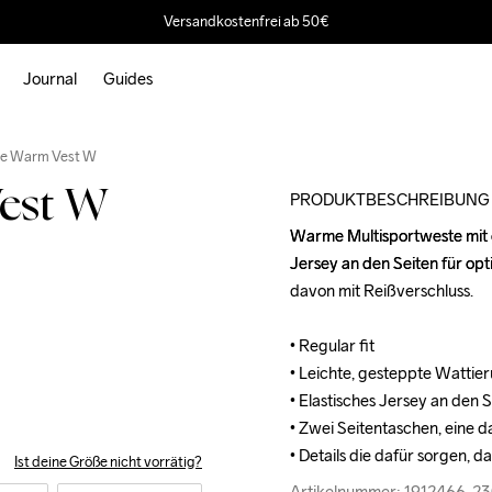
Versandkostenfrei ab 50€
Journal
Guides
Outlet
ce Warm Vest W
est W
PRODUKTBESCHREIBUNG
Warme Multisportweste mit 
Warme Multisportweste mit 
Jersey an den Seiten für opt
Jersey an den Seiten für opt
davon mit Reißverschluss.

davon mit Reißverschluss.

• Regular fit

• Regular fit

• Leichte, gesteppte Wattie
• Leichte, gesteppte Wattie
• Elastisches Jersey an den 
• Elastisches Jersey an den 
• Zwei Seitentaschen, eine d
• Zwei Seitentaschen, eine d
• Details die dafür sorgen,
• Details die dafür sorgen,
Ist deine Größe nicht vorrätig?
Artikelnummer: 1912466-2
Artikelnummer: 1912466-2