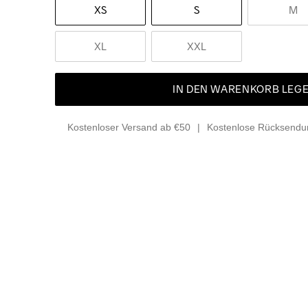
XS
S
M
XL
XXL
IN DEN WARENKORB LEG
Kostenloser Versand ab €50
Kostenlose Rücksendun