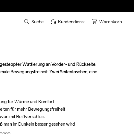
Suche
Kundendienst
Warenkorb
gesteppter Wattierung an Vorder- und Rückseite. 
gesteppter Wattierung an Vorder- und Rückseite. 
imale Bewegungsfreiheit. Zwei Seitentaschen, eine 
imale Bewegungsfreiheit. Zwei Seitentaschen, eine 
rung für Wärme und Komfort

rung für Wärme und Komfort

Seiten für mehr Bewegungsfreiheit

Seiten für mehr Bewegungsfreiheit

avon mit Reißverschluss

avon mit Reißverschluss

 daß man im Dunkeln besser gesehen wird
 daß man im Dunkeln besser gesehen wird
30000
30000