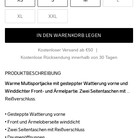
XL
XXL
IN DEN WARENKORB LEGEN
Kostenloser Versand ab €50
Kostenlose Rücksendung innerhalb von 30 Tagen
PRODUKTBESCHREIBUNG
Warme Multisportjacke mit gesteppter Wattierung vorne und 
Warme Multisportjacke mit gesteppter Wattierung vorne und 
Winddichter Front- und Ärmelpartie. Zwei Seitentaschen mit 
Winddichter Front- und Ärmelpartie. Zwei Seitentaschen mit 
Reißverschluss. 

Reißverschluss. 

• Gesteppte Wattierung vorne

• Gesteppte Wattierung vorne

• Front und Ärmeloberseite winddicht

• Front und Ärmeloberseite winddicht

• Zwei Seitentaschen mit Reißverschluss

• Zwei Seitentaschen mit Reißverschluss

• Daumenöffnungen

• Daumenöffnungen
