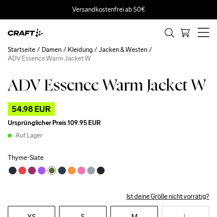
Versandkostenfrei ab 50€
Startseite
Damen
Kleidung
Jacken & Westen
ADV Essence Warm Jacket W
ADV Essence Warm Jacket W
Outlet
54.98 EUR
Ursprünglicher Preis
109.95 EUR
Auf Lager
Thyme-Slate
Ist deine Größe nicht vorrätig?
XS
S
M
L