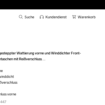
Suche
Kundendienst
Warenkorb
gesteppter Wattierung vorne und Winddichter Front- 
gesteppter Wattierung vorne und Winddichter Front- 
taschen mit Reißverschluss. 

taschen mit Reißverschluss. 

e

e

inddicht

inddicht

ßverschluss

ßverschluss

luss vorne
luss vorne
1447
1447