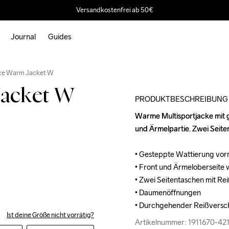
Versandkostenfrei ab 50€
Journal
Guides
Outlet
ce Warm Jacket W
Jacket W
PRODUKTBESCHREIBUNG
Warme Multisportjacke mit 
Warme Multisportjacke mit 
und Ärmelpartie. Zwei Seiten
und Ärmelpartie. Zwei Seiten
• Gesteppte Wattierung vorn
• Gesteppte Wattierung vorn
• Front und Ärmeloberseite w
• Front und Ärmeloberseite w
• Zwei Seitentaschen mit Rei
• Zwei Seitentaschen mit Rei
• Daumenöffnungen

• Daumenöffnungen

• Durchgehender Reißversch
• Durchgehender Reißversch
Ist deine Größe nicht vorrätig?
Artikelnummer: 1911670-42
Artikelnummer: 1911670-42