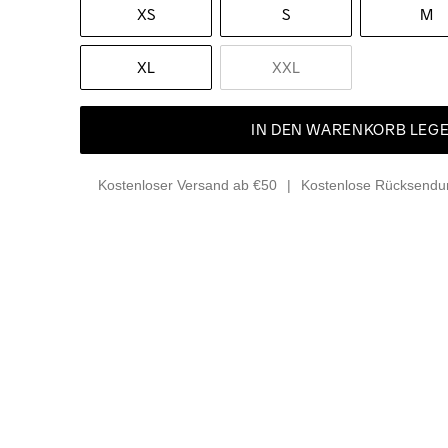
XS
S
M
XL
XXL
IN DEN WARENKORB LEG
Kostenloser Versand ab €50
Kostenlose Rücksendun