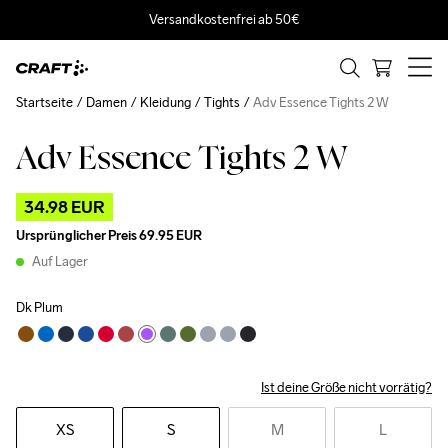
Versandkostenfrei ab 50€
Startseite
Damen
Kleidung
Tights
Adv Essence Tights 2 W
Adv Essence Tights 2 W
Outlet
34.98 EUR
Ursprünglicher Preis
69.95 EUR
Auf Lager
Dk Plum
Ist deine Größe nicht vorrätig?
XS
S
M
L