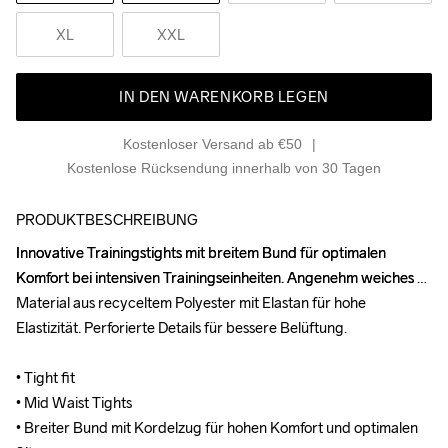
XL
XXL
IN DEN WARENKORB LEGEN
Kostenloser Versand ab €50
Kostenlose Rücksendung innerhalb von 30 Tagen
PRODUKTBESCHREIBUNG
Innovative Trainingstights mit breitem Bund für optimalen 
Innovative Trainingstights mit breitem Bund für optimalen 
Komfort bei intensiven Trainingseinheiten. Angenehm weiches 
Komfort bei intensiven Trainingseinheiten. Angenehm weiches 
Material aus recyceltem Polyester mit Elastan für hohe 
Material aus recyceltem Polyester mit Elastan für hohe 
Elastizität. Perforierte Details für bessere Belüftung.

Elastizität. Perforierte Details für bessere Belüftung.

• Tight fit

• Tight fit

• Mid Waist Tights

• Mid Waist Tights

• Breiter Bund mit Kordelzug für hohen Komfort und optimalen 
• Breiter Bund mit Kordelzug für hohen Komfort und optimalen 