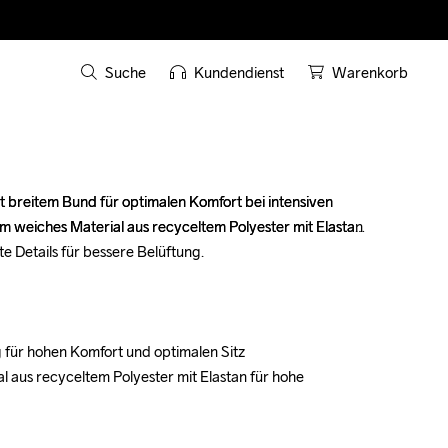
Suche
Kundendienst
Warenkorb
it breitem Bund für optimalen Komfort bei intensiven 
it breitem Bund für optimalen Komfort bei intensiven 
m weiches Material aus recyceltem Polyester mit Elastan 
m weiches Material aus recyceltem Polyester mit Elastan 
rte Details für bessere Belüftung.

rte Details für bessere Belüftung.

 für hohen Komfort und optimalen Sitz

 für hohen Komfort und optimalen Sitz

 aus recyceltem Polyester mit Elastan für hohe 
 aus recyceltem Polyester mit Elastan für hohe 