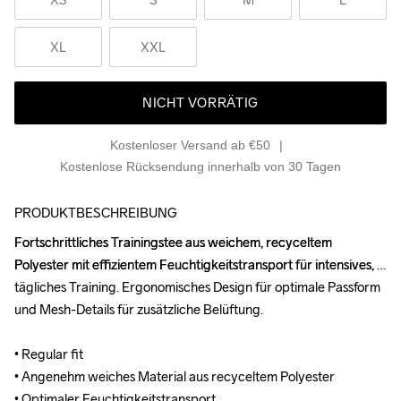
XL
XXL
NICHT VORRÄTIG
Kostenloser Versand ab €50
Kostenlose Rücksendung innerhalb von 30 Tagen
PRODUKTBESCHREIBUNG
Fortschrittliches Trainingstee aus weichem, recyceltem 
Fortschrittliches Trainingstee aus weichem, recyceltem 
Polyester mit effizientem Feuchtigkeitstransport für intensives, 
Polyester mit effizientem Feuchtigkeitstransport für intensives, 
tägliches Training. Ergonomisches Design für optimale Passform 
tägliches Training. Ergonomisches Design für optimale Passform 
und Mesh-Details für zusätzliche Belüftung.

und Mesh-Details für zusätzliche Belüftung.

• Regular fit

• Regular fit

• Angenehm weiches Material aus recyceltem Polyester

• Angenehm weiches Material aus recyceltem Polyester

• Optimaler Feuchtigkeitstransport

• Optimaler Feuchtigkeitstransport
