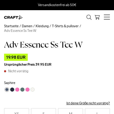
Versandkostenfrei ab 50€
Startseite
Damen
Kleidung
T-Shirts & pullover
Adv Essence Ss Tee W
Adv Essence Ss Tee W
Outlet
19.98 EUR
Ursprünglicher Preis
39.95 EUR
Nicht vorrätig
Saphire
Ist deine Größe nicht vorrätig?
XS
S
M
L