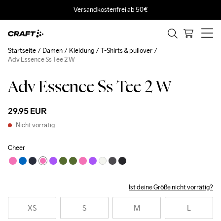
Versandkostenfrei ab 50€
Startseite
Damen
Kleidung
T-Shirts & pullover
Adv Essence Ss Tee 2 W
Adv Essence Ss Tee 2 W
29.95 EUR
Nicht vorrätig
Cheer
Ist deine Größe nicht vorrätig?
XS
S
M
L