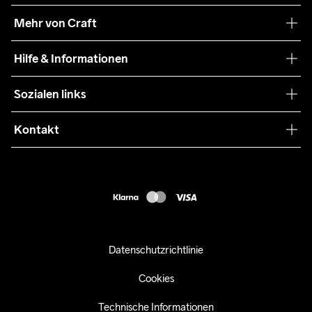
Unsere Philosophie
Mehr von Craft
Nachhaltigkeit
Craft Care Guide
Hilfe & Informationen
Teamwear
Kaufbedingungen
Sozialen links
Zusammenarbeit
Retouren
Press
Kontakt
Kundendienst
customercare-de@craftsportswear.com
FAQ
+46 (0) 33 722 32 10
Accessibility statement
Kauf widerrufen
Datenschutzrichtlinie
Cookies
Technische Informationen