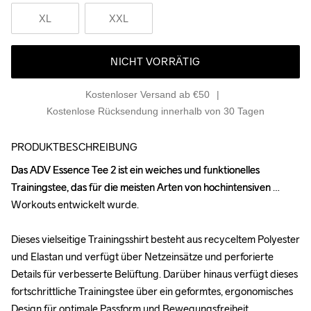
XL
XXL
NICHT VORRÄTIG
Kostenloser Versand ab €50
Kostenlose Rücksendung innerhalb von 30 Tagen
PRODUKTBESCHREIBUNG
Das ADV Essence Tee 2 ist ein weiches und funktionelles 
Das ADV Essence Tee 2 ist ein weiches und funktionelles 
Trainingstee, das für die meisten Arten von hochintensiven 
Trainingstee, das für die meisten Arten von hochintensiven 
Workouts entwickelt wurde. 

Workouts entwickelt wurde. 

Dieses vielseitige Trainingsshirt besteht aus recyceltem Polyester 
Dieses vielseitige Trainingsshirt besteht aus recyceltem Polyester 
und Elastan und verfügt über Netzeinsätze und perforierte 
und Elastan und verfügt über Netzeinsätze und perforierte 
Details für verbesserte Belüftung. Darüber hinaus verfügt dieses 
Details für verbesserte Belüftung. Darüber hinaus verfügt dieses 
fortschrittliche Trainingstee über ein geformtes, ergonomisches 
fortschrittliche Trainingstee über ein geformtes, ergonomisches 
Design für optimale Passform und Bewegungsfreiheit.

Design für optimale Passform und Bewegungsfreiheit.
