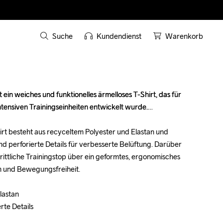
Suche
Kundendienst
Warenkorb
ein weiches und funktionelles ärmelloses T-Shirt, das für 
ein weiches und funktionelles ärmelloses T-Shirt, das für 
tensiven Trainingseinheiten entwickelt wurde.

tensiven Trainingseinheiten entwickelt wurde.

hirt besteht aus recyceltem Polyester und Elastan und 
hirt besteht aus recyceltem Polyester und Elastan und 
d perforierte Details für verbesserte Belüftung. Darüber 
d perforierte Details für verbesserte Belüftung. Darüber 
hrittliche Trainingstop über ein geformtes, ergonomisches 
hrittliche Trainingstop über ein geformtes, ergonomisches 
m und Bewegungsfreiheit.

m und Bewegungsfreiheit.

astan

astan

te Details

te Details
