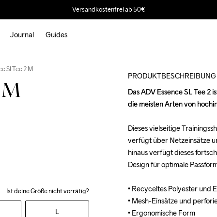
Versandkostenfrei ab 50€
Journal
Guides
e Sl Tee 2 M
PRODUKTBESCHREIBUNG
2 M
Das ADV Essence SL Tee 2 ist 
Das ADV Essence SL Tee 2 ist 
die meisten Arten von hochin
die meisten Arten von hochin
Dieses vielseitige Trainingss
Dieses vielseitige Trainingss
verfügt über Netzeinsätze un
verfügt über Netzeinsätze un
hinaus verfügt dieses fortsc
hinaus verfügt dieses fortsc
Design für optimale Passfor
Design für optimale Passfor
• Recyceltes Polyester und El
• Recyceltes Polyester und El
Ist deine Größe nicht vorrätig?
• Mesh-Einsätze und perforier
• Mesh-Einsätze und perforier
L
• Ergonomische Form

• Ergonomische Form
