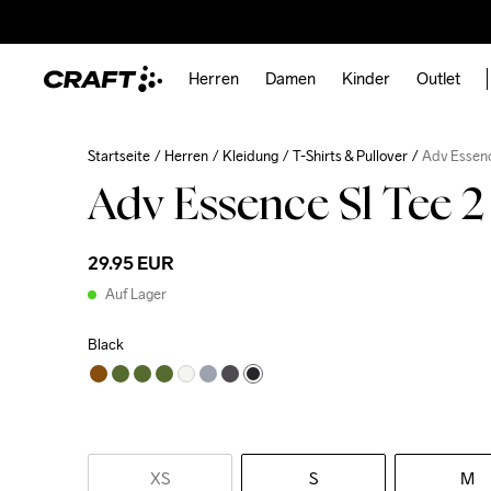
Herren
Damen
Kinder
Outlet
Startseite
Herren
Kleidung
T-Shirts & Pullover
Adv Essenc
Adv Essence Sl Tee 
29.95 EUR
Auf Lager
Black
XS
S
M