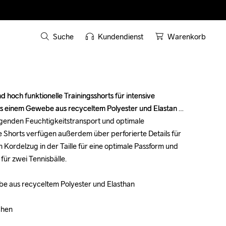
Suche
Kundendienst
Warenkorb
 hoch funktionelle Trainingsshorts für intensive 
 hoch funktionelle Trainingsshorts für intensive 
us einem Gewebe aus recyceltem Polyester und Elastan 
us einem Gewebe aus recyceltem Polyester und Elastan 
agenden Feuchtigkeitstransport und optimale 
agenden Feuchtigkeitstransport und optimale 
 Shorts verfügen außerdem über perforierte Details für 
 Shorts verfügen außerdem über perforierte Details für 
 Kordelzug in der Taille für eine optimale Passform und 
 Kordelzug in der Taille für eine optimale Passform und 
für zwei Tennisbälle.

für zwei Tennisbälle.

be aus recyceltem Polyester und Elasthan

be aus recyceltem Polyester und Elasthan

hen 

hen 
