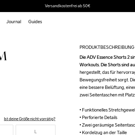
Versandkostenfrei ab 50€
Journal
Guides
PRODUKTBESCHREIBUNG
 M
Die ADV Essence Shorts 2 sind
Die ADV Essence Shorts 2 sind
Workouts. Die Shorts sind a
Workouts. Die Shorts sind a
hergestellt, das für hervorr
hergestellt, das für hervorr
Bewegungsfreiheit sorgt. Die
Bewegungsfreiheit sorgt. Die
eine bessere Belüftung, einen
eine bessere Belüftung, einen
zwei Seitentaschen mit Platz 
zwei Seitentaschen mit Platz 
• Funktionelles Stretchgewe
• Funktionelles Stretchgewe
• Perforierte Details

• Perforierte Details

Ist deine Größe nicht vorrätig?
• Zwei geräumige Seitentasc
• Zwei geräumige Seitentasc
L
• Kordelzug an der Taille

• Kordelzug an der Taille
