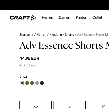
Herren
Damen
Kinder
Outlet
Startseite
Herren
Kleidung
Shorts
Adv Essence Shorts M
Adv Essence Shorts
44.95 EUR
Auf Lager
Blaze
XS
S
M