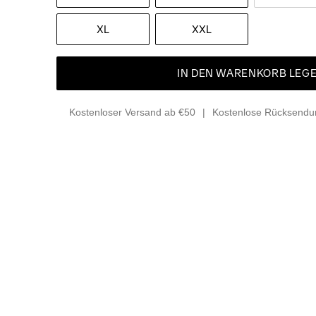
XL
XXL
IN DEN WARENKORB LEG
Kostenloser Versand ab €50
Kostenlose Rücksendun