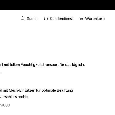
Suche
Kundendienst
Warenkorb
 mit tollem Feuchtigkeitstransport für das tägliche 
 mit tollem Feuchtigkeitstransport für das tägliche 
 mit Mesh-Einsätzen für optimale Belüftung

 mit Mesh-Einsätzen für optimale Belüftung

verschluss rechts
verschluss rechts
999000
999000