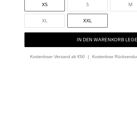
XS
S
M
XL
XXL
IN DEN WARENKORB LEG
Kostenloser Versand ab €50
Kostenlose Rücksendun