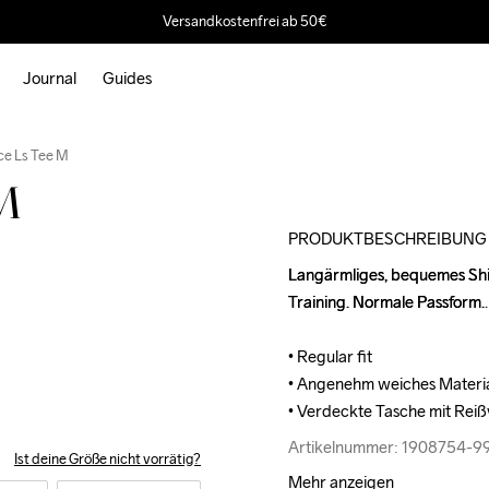
Versandkostenfrei ab 50€
Journal
Guides
Outlet
e Ls Tee M
M
PRODUKTBESCHREIBUNG
Langärmliges, bequemes Shirt
Langärmliges, bequemes Shirt
Training. Normale Passform.

Training. Normale Passform.

• Regular fit

• Regular fit

• Angenehm weiches Material
• Angenehm weiches Material
• Verdeckte Tasche mit Reiß
• Verdeckte Tasche mit Reiß
Artikelnummer: 1908754-
Artikelnummer: 1908754-
Ist deine Größe nicht vorrätig?
Mehr anzeigen