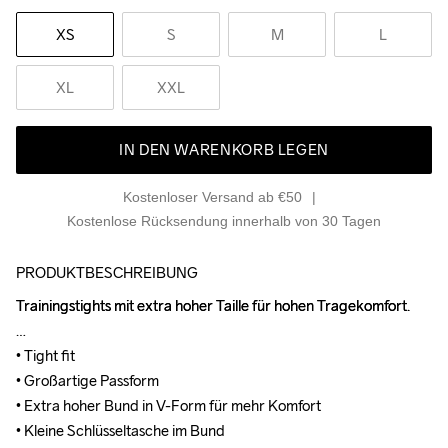
XS
S
M
L
XL
XXL
IN DEN WARENKORB LEGEN
Kostenloser Versand ab €50
Kostenlose Rücksendung innerhalb von 30 Tagen
PRODUKTBESCHREIBUNG
Trainingstights mit extra hoher Taille für hohen Tragekomfort.

Trainingstights mit extra hoher Taille für hohen Tragekomfort.

• Tight fit

• Tight fit

• Großartige Passform

• Großartige Passform

• Extra hoher Bund in V-Form für mehr Komfort

• Extra hoher Bund in V-Form für mehr Komfort

• Kleine Schlüsseltasche im Bund

• Kleine Schlüsseltasche im Bund
