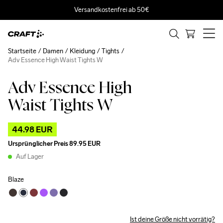
Versandkostenfrei ab 50€
Startseite
Damen
Kleidung
Tights
Adv Essence High Waist Tights W
Adv Essence High
Outlet
Waist Tights W
44.98 EUR
Ursprünglicher Preis
89.95 EUR
Auf Lager
Blaze
Ist deine Größe nicht vorrätig?