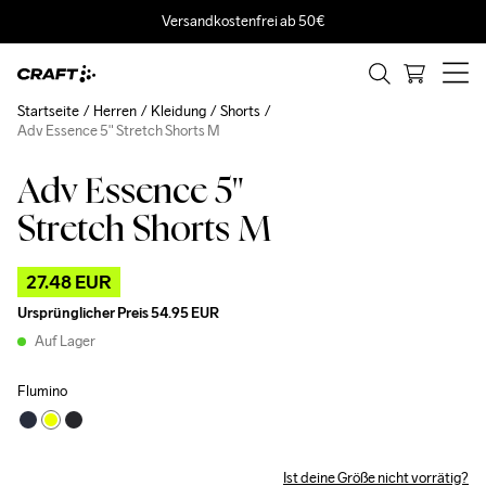
Versandkostenfrei ab 50€
Startseite
Herren
Kleidung
Shorts
Adv Essence 5" Stretch Shorts M
Adv Essence 5"
Outlet
Stretch Shorts M
27.48 EUR
Ursprünglicher Preis
54.95 EUR
Auf Lager
Flumino
Ist deine Größe nicht vorrätig?