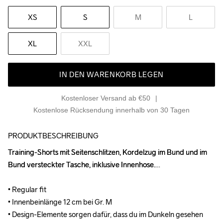
XS
S
M
L
XL
XXL
IN DEN WARENKORB LEGEN
Kostenloser Versand ab €50
Kostenlose Rücksendung innerhalb von 30 Tagen
PRODUKTBESCHREIBUNG
Training-Shorts mit Seitenschlitzen, Kordelzug im Bund und im 
Training-Shorts mit Seitenschlitzen, Kordelzug im Bund und im 
Bund versteckter Tasche, inklusive Innenhose.

Bund versteckter Tasche, inklusive Innenhose.

• Regular fit

• Regular fit

• Innenbeinlänge 12 cm bei Gr. M

• Innenbeinlänge 12 cm bei Gr. M

• Design-Elemente sorgen dafür, dass du im Dunkeln gesehen 
• Design-Elemente sorgen dafür, dass du im Dunkeln gesehen 