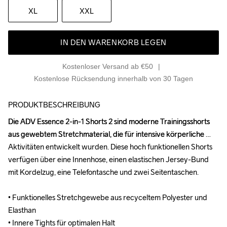
XL
XXL
IN DEN WARENKORB LEGEN
Kostenloser Versand ab €50
Kostenlose Rücksendung innerhalb von 30 Tagen
PRODUKTBESCHREIBUNG
Die ADV Essence 2-in-1 Shorts 2 sind moderne Trainingsshorts 
Die ADV Essence 2-in-1 Shorts 2 sind moderne Trainingsshorts 
aus gewebtem Stretchmaterial, die für intensive körperliche 
aus gewebtem Stretchmaterial, die für intensive körperliche 
Aktivitäten entwickelt wurden. Diese hoch funktionellen Shorts 
Aktivitäten entwickelt wurden. Diese hoch funktionellen Shorts 
verfügen über eine Innenhose, einen elastischen Jersey-Bund 
verfügen über eine Innenhose, einen elastischen Jersey-Bund 
mit Kordelzug, eine Telefontasche und zwei Seitentaschen.

mit Kordelzug, eine Telefontasche und zwei Seitentaschen.

• Funktionelles Stretchgewebe aus recyceltem Polyester und 
• Funktionelles Stretchgewebe aus recyceltem Polyester und 
Elasthan

Elasthan

• Innere Tights für optimalen Halt

• Innere Tights für optimalen Halt
