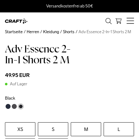
Versandkostenfrei ab 50€
Startseite
Herren
Kleidung
Shorts
Adv Essence 2-In-1 Shorts 2 M
Adv Essence 2-
In-1 Shorts 2 M
49.95 EUR
Auf Lager
Black
XS
S
M
L