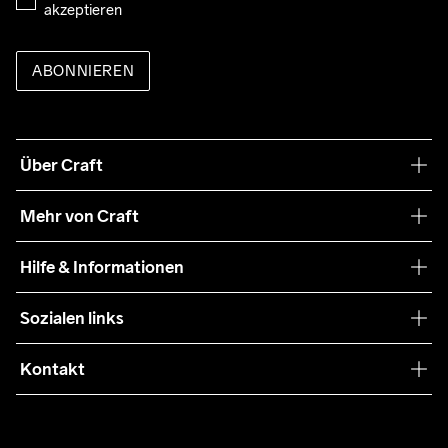
akzeptieren
ABONNIEREN
Über Craft
Unsere Philosophie
Mehr von Craft
Nachhaltigkeit
Craft Care Guide
Hilfe & Informationen
Teamwear
Kaufbedingungen
Sozialen links
Zusammenarbeit
Retouren
Press
Kontakt
Kundendienst
customercare-de@craftsportswear.com
FAQ
+46 (0) 33 722 32 10