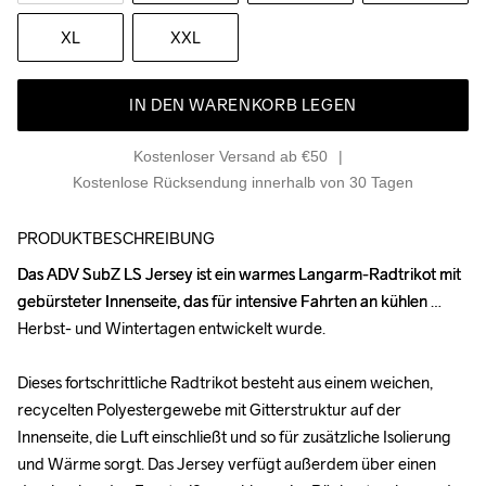
XL
XXL
IN DEN WARENKORB LEGEN
Kostenloser Versand ab €50
Kostenlose Rücksendung innerhalb von 30 Tagen
PRODUKTBESCHREIBUNG
Das ADV SubZ LS Jersey ist ein warmes Langarm-Radtrikot mit 
Das ADV SubZ LS Jersey ist ein warmes Langarm-Radtrikot mit 
gebürsteter Innenseite, das für intensive Fahrten an kühlen 
gebürsteter Innenseite, das für intensive Fahrten an kühlen 
Herbst- und Wintertagen entwickelt wurde.

Herbst- und Wintertagen entwickelt wurde.

Dieses fortschrittliche Radtrikot besteht aus einem weichen, 
Dieses fortschrittliche Radtrikot besteht aus einem weichen, 
recycelten Polyestergewebe mit Gitterstruktur auf der 
recycelten Polyestergewebe mit Gitterstruktur auf der 
Innenseite, die Luft einschließt und so für zusätzliche Isolierung 
Innenseite, die Luft einschließt und so für zusätzliche Isolierung 
und Wärme sorgt. Das Jersey verfügt außerdem über einen 
und Wärme sorgt. Das Jersey verfügt außerdem über einen 