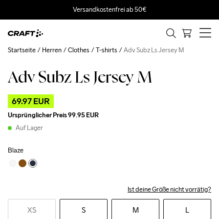
Versandkostenfrei ab 50€
Startseite
Herren
Clothes
T-shirts
Adv Subz Ls Jersey M
Adv Subz Ls Jersey M
Outlet
69.97 EUR
Ursprünglicher Preis
99.95 EUR
Auf Lager
Blaze
Ist deine Größe nicht vorrätig?
XS
S
M
L