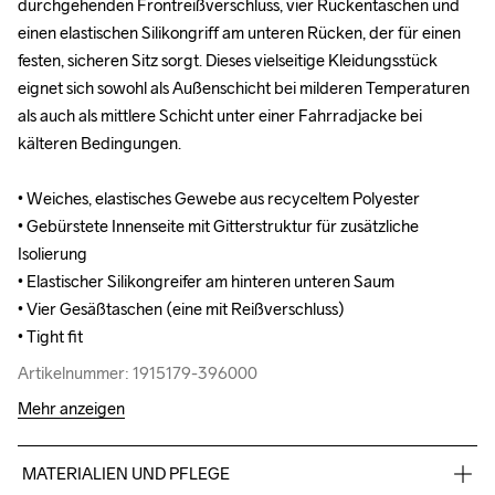
durchgehenden Frontreißverschluss, vier Rückentaschen und 
durchgehenden Frontreißverschluss, vier Rückentaschen und 
einen elastischen Silikongriff am unteren Rücken, der für einen 
einen elastischen Silikongriff am unteren Rücken, der für einen 
festen, sicheren Sitz sorgt. Dieses vielseitige Kleidungsstück 
festen, sicheren Sitz sorgt. Dieses vielseitige Kleidungsstück 
eignet sich sowohl als Außenschicht bei milderen Temperaturen 
eignet sich sowohl als Außenschicht bei milderen Temperaturen 
als auch als mittlere Schicht unter einer Fahrradjacke bei 
als auch als mittlere Schicht unter einer Fahrradjacke bei 
kälteren Bedingungen.

kälteren Bedingungen.

• Weiches, elastisches Gewebe aus recyceltem Polyester

• Weiches, elastisches Gewebe aus recyceltem Polyester

• Gebürstete Innenseite mit Gitterstruktur für zusätzliche 
• Gebürstete Innenseite mit Gitterstruktur für zusätzliche 
Isolierung 

Isolierung 

• Elastischer Silikongreifer am hinteren unteren Saum

• Elastischer Silikongreifer am hinteren unteren Saum

• Vier Gesäßtaschen (eine mit Reißverschluss)

• Vier Gesäßtaschen (eine mit Reißverschluss)

• Tight fit
• Tight fit
Artikelnummer: 1915179-396000
Artikelnummer: 1915179-396000
Mehr anzeigen
MATERIALIEN UND PFLEGE