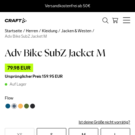
Versandkostenfrei ab 50€
Startseite
Herren
Kleidung
Jacken & Westen
Adv Bike SubZ Jacket M
Adv Bike SubZ Jacket M
Outlet
79.98 EUR
Ursprünglicher Preis
159.95 EUR
Auf Lager
Flow
Ist deine Größe nicht vorrätig?
XS
S
M
L