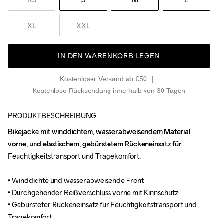
XL
XXL
IN DEN WARENKORB LEGEN
Kostenloser Versand ab €50
Kostenlose Rücksendung innerhalb von 30 Tagen
PRODUKTBESCHREIBUNG
Bikejacke mit winddichtem, wasserabweisendem Material 
Bikejacke mit winddichtem, wasserabweisendem Material 
vorne, und elastischem, gebürstetem Rückeneinsatz für 
vorne, und elastischem, gebürstetem Rückeneinsatz für 
Feuchtigkeitstransport und Tragekomfort.

Feuchtigkeitstransport und Tragekomfort.

• Winddichte und wasserabweisende Front

• Winddichte und wasserabweisende Front

• Durchgehender Reißverschluss vorne mit Kinnschutz

• Durchgehender Reißverschluss vorne mit Kinnschutz

• Gebürsteter Rückeneinsatz für Feuchtigkeitstransport und 
• Gebürsteter Rückeneinsatz für Feuchtigkeitstransport und 
Tragekomfort

Tragekomfort
