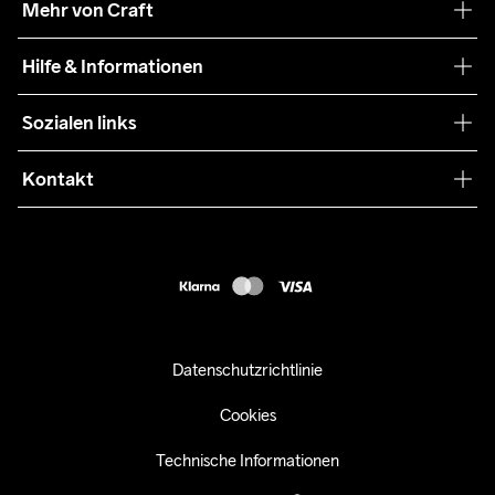
Mehr von Craft
Nachhaltigkeit
Craft Care Guide
Hilfe & Informationen
Teamwear
Kaufbedingungen
Sozialen links
Zusammenarbeit
Retouren
Press
Kontakt
Kundendienst
customercare-de@craftsportswear.com
FAQ
+46 (0) 33 722 32 10
Accessibility statement
Kauf widerrufen
Datenschutzrichtlinie
Cookies
Technische Informationen