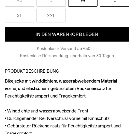
XL
XXL
IN DEN WARENKORB LEGEN
Kostenloser Versand ab €50
Kostenlose Rücksendung innerhalb von 30 Tagen
PRODUKTBESCHREIBUNG
Bikejacke mit winddichtem, wasserabweisendem Material 
Bikejacke mit winddichtem, wasserabweisendem Material 
vorne, und elastischem, gebürstetem Rückeneinsatz für 
vorne, und elastischem, gebürstetem Rückeneinsatz für 
Feuchtigkeitstransport und Tragekomfort.

Feuchtigkeitstransport und Tragekomfort.

• Winddichte und wasserabweisende Front

• Winddichte und wasserabweisende Front

• Durchgehender Reißverschluss vorne mit Kinnschutz

• Durchgehender Reißverschluss vorne mit Kinnschutz

• Gebürsteter Rückeneinsatz für Feuchtigkeitstransport und 
• Gebürsteter Rückeneinsatz für Feuchtigkeitstransport und 
Tragekomfort

Tragekomfort
