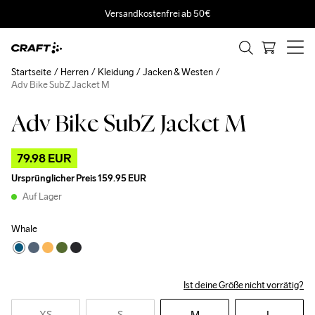
Versandkostenfrei ab 50€
Startseite
Herren
Kleidung
Jacken & Westen
Adv Bike SubZ Jacket M
Adv Bike SubZ Jacket M
Outlet
79.98 EUR
Ursprünglicher Preis
159.95 EUR
Auf Lager
Whale
Ist deine Größe nicht vorrätig?
XS
S
M
L