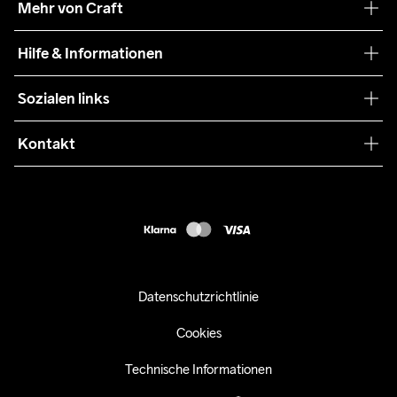
Mehr von Craft
Nachhaltigkeit
Craft Care Guide
Hilfe & Informationen
Teamwear
Kaufbedingungen
Sozialen links
Zusammenarbeit
Retouren
Press
Kontakt
Kundendienst
customercare-de@craftsportswear.com
FAQ
+46 (0) 33 722 32 10
Accessibility statement
Kauf widerrufen
Datenschutzrichtlinie
Cookies
Technische Informationen