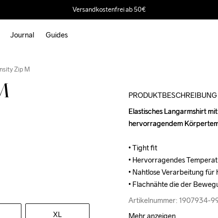
Versandkostenfrei ab 50€
Journal
Guides
Outlet
Recycled
nsity Zip M
 M
PRODUKTBESCHREIBUNG
Elastisches Langarmshirt mi
Elastisches Langarmshirt mi
hervorragendem Körpertem
hervorragendem Körpertem
• Tight fit

• Tight fit

• Hervorragendes Tempera
• Hervorragendes Tempera
• Nahtlose Verarbeitung für 
• Nahtlose Verarbeitung für 
• Flachnähte die der Beweg
• Flachnähte die der Beweg
Artikelnummer: 1907934-
Artikelnummer: 1907934-
XL
Mehr anzeigen