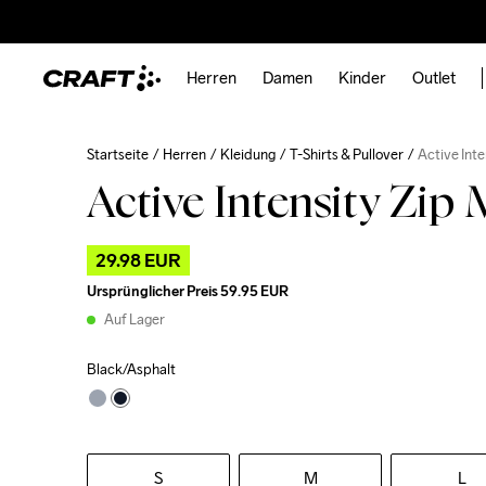
Herren
Damen
Kinder
Outlet
Startseite
Herren
Kleidung
T-Shirts & Pullover
Active Inte
Active Intensity Zip
29.98 EUR
Ursprünglicher Preis
59.95 EUR
Auf Lager
Black/Asphalt
S
M
L