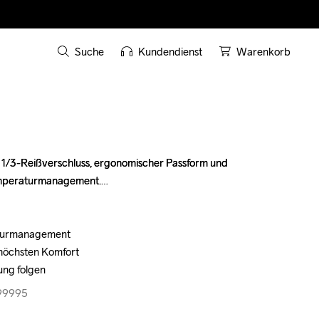
Suche
Kundendienst
Warenkorb
t 1/3-Reißverschluss, ergonomischer Passform und 
t 1/3-Reißverschluss, ergonomischer Passform und 
peraturmanagement.

peraturmanagement.

turmanagement

turmanagement

höchsten Komfort

höchsten Komfort

ung folgen
ung folgen
999995
999995