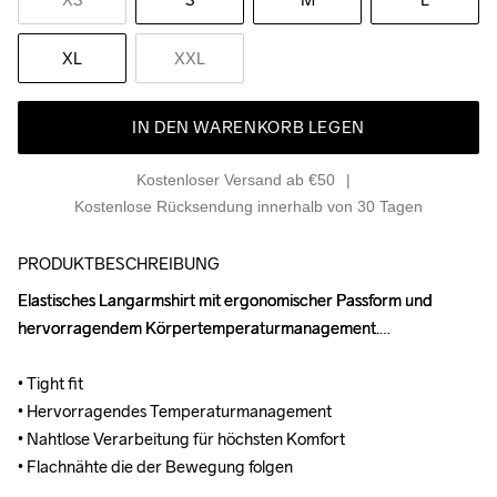
XL
XXL
IN DEN WARENKORB LEGEN
Kostenloser Versand ab €50
Kostenlose Rücksendung innerhalb von 30 Tagen
PRODUKTBESCHREIBUNG
Elastisches Langarmshirt mit ergonomischer Passform und 
Elastisches Langarmshirt mit ergonomischer Passform und 
hervorragendem Körpertemperaturmanagement.

hervorragendem Körpertemperaturmanagement.

• Tight fit

• Tight fit

• Hervorragendes Temperaturmanagement

• Hervorragendes Temperaturmanagement

• Nahtlose Verarbeitung für höchsten Komfort

• Nahtlose Verarbeitung für höchsten Komfort

• Flachnähte die der Bewegung folgen
• Flachnähte die der Bewegung folgen