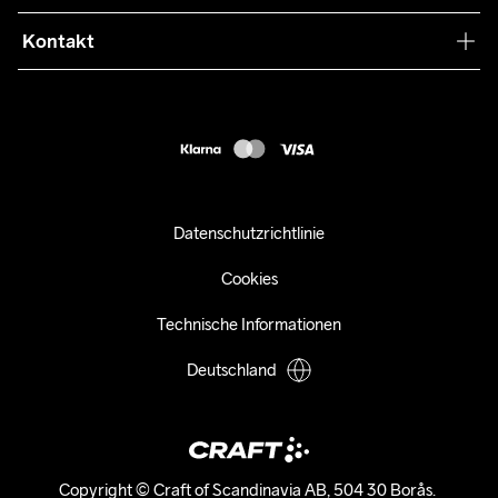
Retouren
Press
Kontakt
Kundendienst
customercare-de@craftsportswear.com
FAQ
+46 (0) 33 722 32 10
Accessibility statement
Kauf widerrufen
Datenschutzrichtlinie
Cookies
Technische Informationen
Deutschland
Copyright © Craft of Scandinavia AB, 504 30 Borås. 
