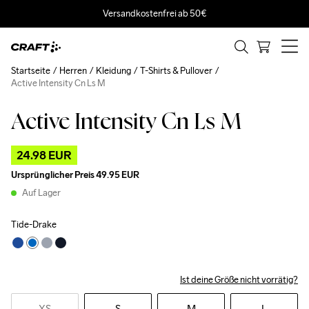
Versandkostenfrei ab 50€
Startseite
Herren
Kleidung
T-Shirts & Pullover
Active Intensity Cn Ls M
Active Intensity Cn Ls M
Outlet
24.98 EUR
Ursprünglicher Preis
49.95 EUR
Auf Lager
Tide-Drake
Ist deine Größe nicht vorrätig?
XS
S
M
L