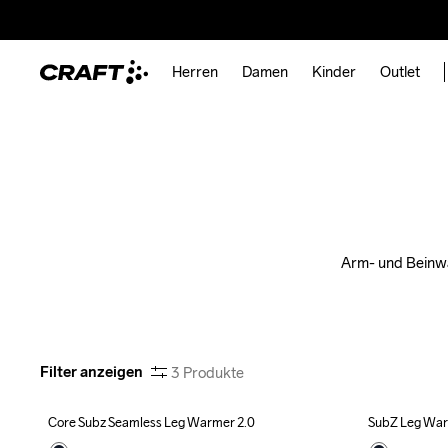
Herren
Damen
Kinder
Outlet
Arm- und Beinwä
Filter anzeigen
3
Produkte
Core Subz Seamless Leg Warmer 2.0
SubZ Leg Wa
Recycled