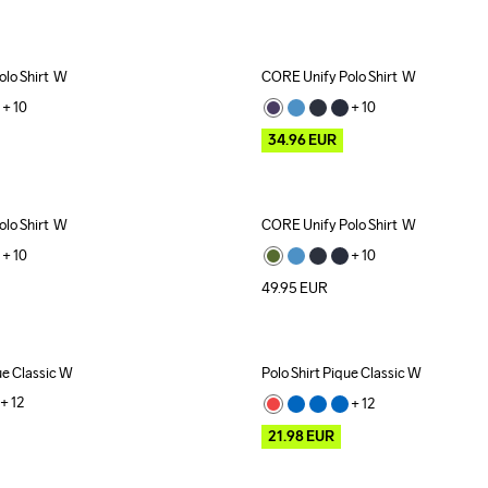
lo Shirt  W
CORE Unify Polo Shirt  W
Outlet
Recycled
+ 
10
+ 
10
34.96
EUR
lo Shirt  W
CORE Unify Polo Shirt  W
Recycled
+ 
10
+ 
10
49.95
EUR
ue Classic W
Polo Shirt Pique Classic W
Outlet
+ 
12
+ 
12
21.98
EUR