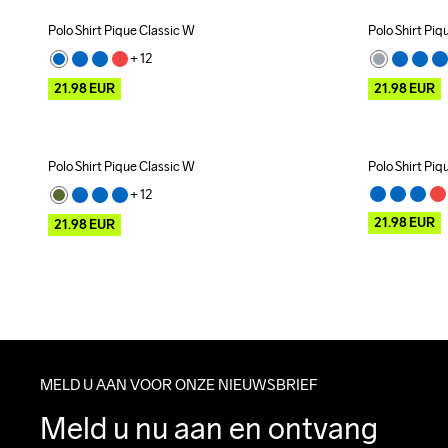
Polo Shirt Pique Classic W
Polo Shirt Piq
Outlet
Outlet
+ 
12
21.98
EUR
21.98
EUR
Polo Shirt Pique Classic W
Polo Shirt Piq
Outlet
Outlet
+ 
12
21.98
EUR
21.98
EUR
MELD U AAN VOOR ONZE NIEUWSBRIEF
Meld u nu aan en ontvang 