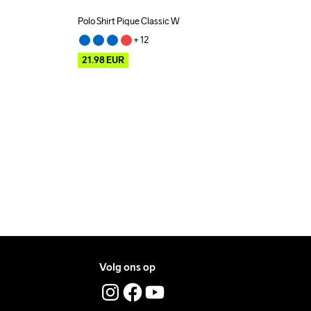
Polo Shirt Pique Classic W
Outlet
+ 
12
21.98
EUR
Volg ons op