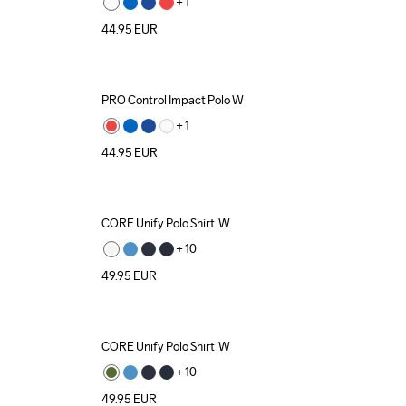
+ 
1
44.95
EUR
PRO Control Impact Polo W
+ 
1
44.95
EUR
CORE Unify Polo Shirt  W
Recycled
+ 
10
49.95
EUR
CORE Unify Polo Shirt  W
Recycled
+ 
10
49.95
EUR