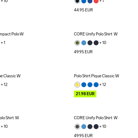
+ 
10
+ 
1
44.95
EUR
Impact Polo W
CORE Unify Polo Shirt  W
Recycled
+ 
1
+ 
10
49.95
EUR
ue Classic W
Polo Shirt Pique Classic W
Outlet
+ 
12
+ 
12
21.98
EUR
lo Shirt  W
CORE Unify Polo Shirt  W
Recycled
+ 
10
+ 
10
49.95
EUR