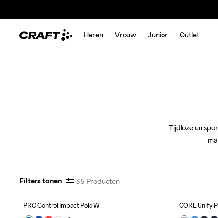
Heren
Vrouw
Junior
Outlet
Tijdloze en spo
mat
Filters tonen
35
Producten
PRO Control Impact Polo W
CORE Unify Po
Recycled