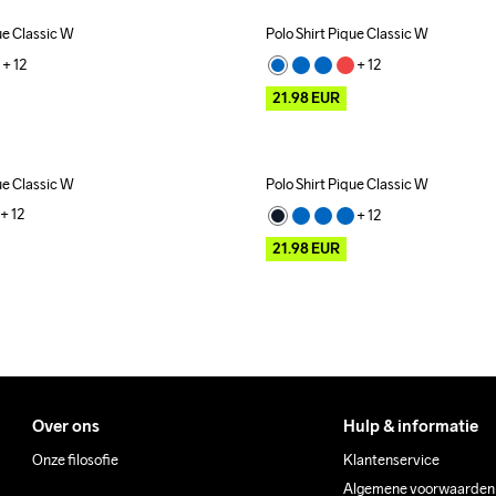
ue Classic W
Polo Shirt Pique Classic W
Outlet
+ 
12
+ 
12
21.98
EUR
ue Classic W
Polo Shirt Pique Classic W
Outlet
+ 
12
+ 
12
21.98
EUR
Over ons
Hulp & informatie
Onze filosofie
Klantenservice
Algemene voorwaarden