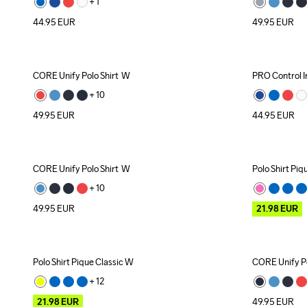
+ 
1
44.95
EUR
49.95
EUR
CORE Unify Polo Shirt  W
PRO Control 
Recycled
+ 
10
49.95
EUR
44.95
EUR
CORE Unify Polo Shirt  W
Polo Shirt Piq
Recycled
Outlet
+ 
10
49.95
EUR
21.98
EUR
Polo Shirt Pique Classic W
CORE Unify Po
Outlet
Recycled
+ 
12
21.98
EUR
49.95
EUR