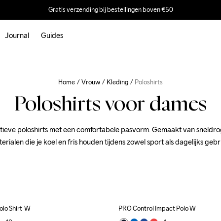
Gratis verzending bij bestellingen boven €50
Journal
Guides
Home
Vrouw
Kleding
Poloshirts
Poloshirts voor dames
rtieve poloshirts met een comfortabele pasvorm. Gemaakt van sneldro
erialen die je koel en fris houden tijdens zowel sport als dagelijks gebr
lo Shirt  W
PRO Control Impact Polo W