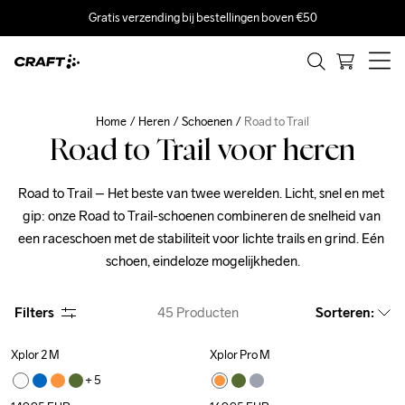
Gratis verzending bij bestellingen boven €50
Home
Heren
Schoenen
Road to Trail
Road to Trail voor heren
Road to Trail – Het beste van twee werelden. Licht, snel en met 
gip: onze Road to Trail-schoenen combineren de snelheid van 
een raceschoen met de stabiliteit voor lichte trails en grind. Eén 
schoen, eindeloze mogelijkheden.
Filters
45
Producten
Sorteren
:
Xplor 2 M
Xplor Pro M
+ 
5