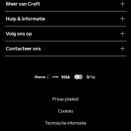
Meer van Craft
Craft Care Guide
Hulp & informatie
Teamwear
Klantenservice
Volg ons op
Samenwerkingen
Algemene voorwaarden
Pers
Contacteer ons
Retour
Duurzaamheid
customercare@craftsportswear.com
Shipping
+46 (0) 33 722 32 10
FAQ
Accessibility statement
Aankoop herroepen
Privacybeleid
Cookies
Technische informatie