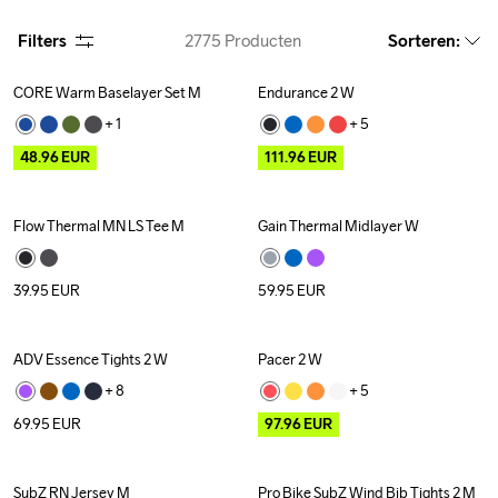
Filters
2775
Producten
Sorteren
:
CORE Warm Baselayer Set M
Endurance 2 W
Outlet
Outlet
+ 
1
+ 
5
48.96
EUR
111.96
EUR
Flow Thermal MN LS Tee M
Gain Thermal Midlayer W
39.95
EUR
59.95
EUR
ADV Essence Tights 2 W
Pacer 2 W
Outlet
+ 
8
+ 
5
69.95
EUR
97.96
EUR
SubZ RN Jersey M
Pro Bike SubZ Wind Bib Tights 2 M