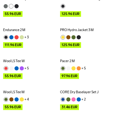
Outlet
Outlet
55.96
EUR
125.96
EUR
Endurance 2 M
PRO Hydro Jacket 3 M
Outlet
Outlet
+ 
3
111.96
EUR
125.96
EUR
Wool LS Tee W
Pacer 2 M
Outlet
Outlet
+ 
5
+ 
5
55.96
EUR
97.96
EUR
Wool LS Tee M
CORE Dry Baselayer Set J
Outlet
Outlet
+ 
4
+ 
2
55.96
EUR
31.46
EUR