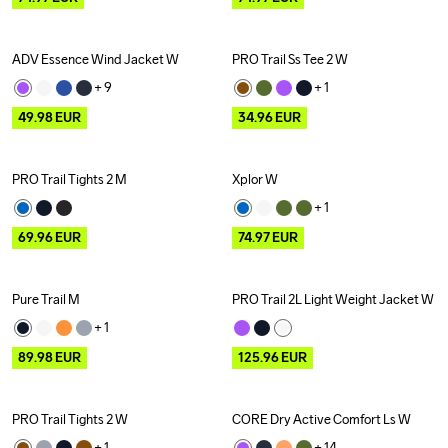
ADV Essence Wind Jacket W
PRO Trail Ss Tee 2 W
Outlet
Outlet
+ 
9
+ 
1
49.98
EUR
34.96
EUR
PRO Trail Tights 2 M
Xplor W
Outlet
Outlet
+ 
1
69.96
EUR
74.97
EUR
Pure Trail M
PRO Trail 2L Light Weight Jacket W
Outlet
Outlet
+ 
1
89.98
EUR
125.96
EUR
PRO Trail Tights 2 W
CORE Dry Active Comfort Ls W
Outlet
+ 
1
+ 
14