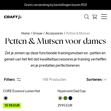
Gratis verzending bij bestellingen boven €50
Home
Vrouw
Accessoires
Petten & Mutsen
Petten & Mutsen voor dames
Zet je zinnen op deze functionele trainingsmutsen en -petten en 
geniet van het feit dat kwaliteitsaccessoires je training verheffen 
en je prestaties perfectioneren.
Filters
148
Producten
Sorteren
:
CORE Essence Lumen Hat
Hypervent Dad Cap
Outlet
Recycled
10.98
EUR
29.95
EUR