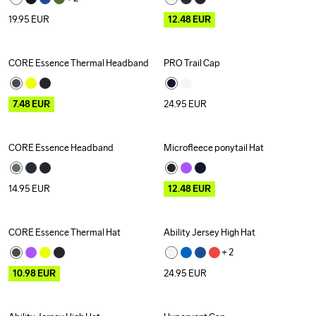
19.95
EUR
12.48
EUR
CORE Essence Thermal Headband
PRO Trail Cap
Outlet
7.48
EUR
24.95
EUR
CORE Essence Headband
Microfleece ponytail Hat
Outlet
14.95
EUR
12.48
EUR
CORE Essence Thermal Hat
Ability Jersey High Hat
Outlet
+ 
2
10.98
EUR
24.95
EUR