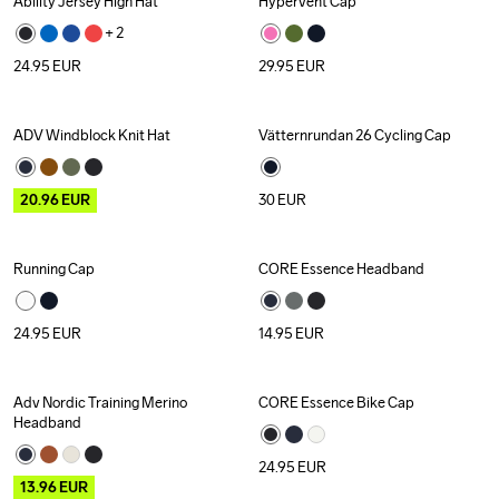
Ability Jersey High Hat
Hypervent Cap
+ 
2
24.95
EUR
29.95
EUR
ADV Windblock Knit Hat
Vätternrundan 26 Cycling Cap
Outlet
20.96
EUR
30
EUR
Running Cap
CORE Essence Headband
24.95
EUR
14.95
EUR
Adv Nordic Training Merino 
CORE Essence Bike Cap
Outlet
Headband
24.95
EUR
13.96
EUR