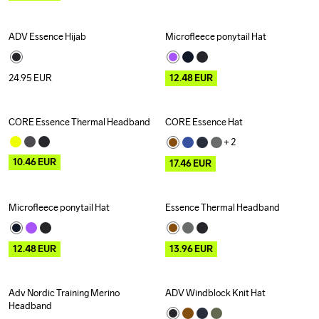
ADV Essence Hijab
Microfleece ponytail Hat
Recycled
Outlet
24.95
EUR
12.48
EUR
CORE Essence Thermal Headband
CORE Essence Hat
Outlet
Outlet
+ 
2
10.46
EUR
17.46
EUR
Microfleece ponytail Hat
Essence Thermal Headband
Outlet
Outlet
12.48
EUR
13.96
EUR
Adv Nordic Training Merino 
ADV Windblock Knit Hat
Outlet
Outlet
Headband