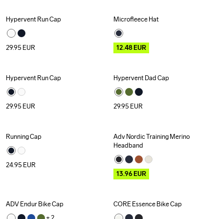
Hypervent Run Cap
Microfleece Hat
Outlet
29.95
EUR
12.48
EUR
Hypervent Run Cap
Hypervent Dad Cap
29.95
EUR
29.95
EUR
Running Cap
Adv Nordic Training Merino 
Outlet
Headband
24.95
EUR
13.96
EUR
ADV Endur Bike Cap
CORE Essence Bike Cap
Outlet
+ 
2