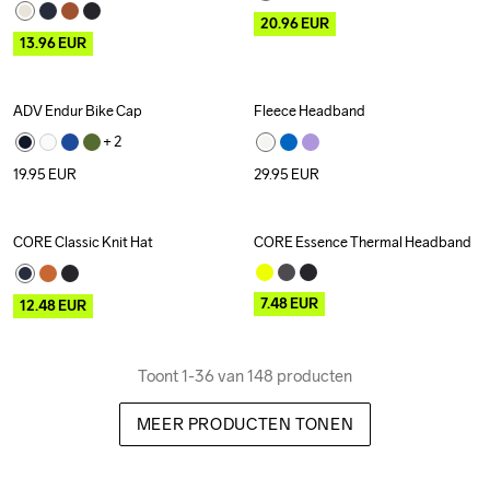
20.96
EUR
13.96
EUR
ADV Endur Bike Cap
Fleece Headband
+ 
2
19.95
EUR
29.95
EUR
CORE Classic Knit Hat
CORE Essence Thermal Headband
Outlet
Outlet
7.48
EUR
12.48
EUR
Toont 1-36 van 148 producten
MEER PRODUCTEN TONEN