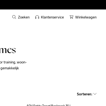
Zoeken
Klantenservice
Winkelwagen
ames
r training, woon-
gemakkelijk 
Sorteren
:
ADV Entity Travel Backpack 35 L