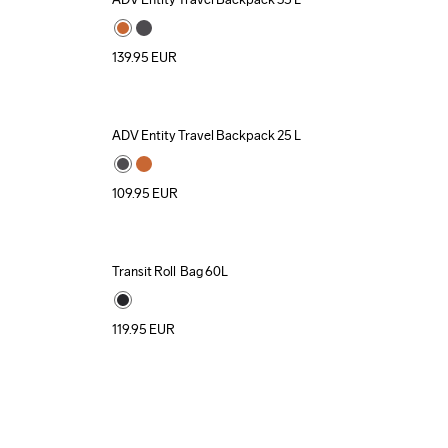
Recycled
139.95
EUR
ADV Entity Travel Backpack 25 L
Recycled
109.95
EUR
Transit Roll  Bag 60L
119.95
EUR