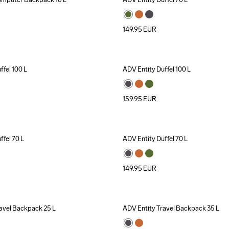
149.95
EUR
ffel 100 L
ADV Entity Duffel 100 L
159.95
EUR
ffel 70 L
ADV Entity Duffel 70 L
149.95
EUR
avel Backpack 25 L
ADV Entity Travel Backpack 35 L
Recycled