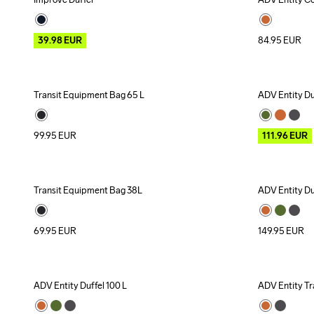
Outlet
Recycled
39.98
EUR
84.95
EUR
Transit Equipment Bag 65 L
ADV Entity Du
Outlet
99.95
EUR
111.96
EUR
Transit Equipment Bag 38L
ADV Entity Du
69.95
EUR
149.95
EUR
ADV Entity Duffel 100 L
ADV Entity Tr
Outlet
Recycled