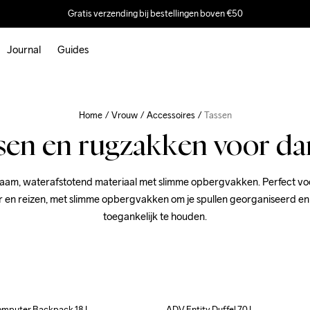
Gratis verzending bij bestellingen boven €50
Journal
Guides
Home
Vrouw
Accessoires
Tassen
sen en rugzakken voor d
aam, waterafstotend materiaal met slimme opbergvakken. Perfect voo
en reizen, met slimme opbergvakken om je spullen georganiseerd en 
toegankelijk te houden.
omputer Backpack 18 L
ADV Entity Duffel 70 L