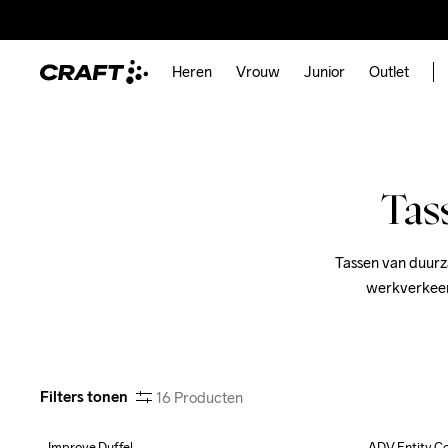
Heren
Vrouw
Junior
Outlet
Tas
Tassen van duurz
werkverkeer 
Filters tonen
16
Producten
Improve Duffel
ADV Entity C