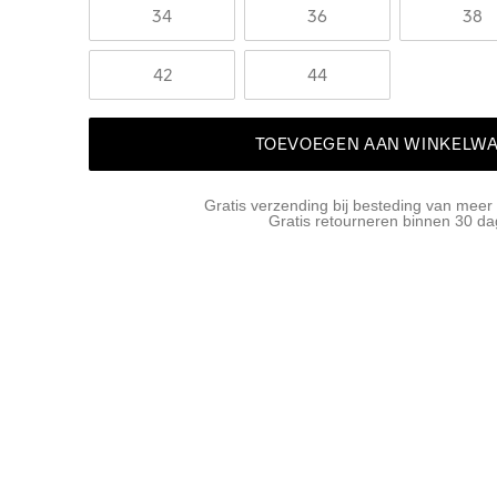
34
36
38
42
44
TOEVOEGEN AAN WINKELW
Gratis verzending bij besteding van meer
Gratis retourneren binnen 30 d