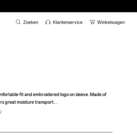
Zoeken
Klantenservice
Winkelwagen
omfortable fit and embroidered logo on sleeve. Made of 
omfortable fit and embroidered logo on sleeve. Made of 
ers great moisture transport.
ers great moisture transport.
9
9