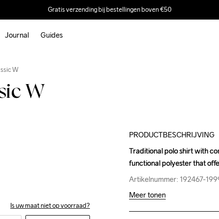
Gratis verzending bij bestellingen boven €50
Journal
Guides
Outlet
assic W
ssic W
PRODUCTBESCHRIJVING
Traditional polo shirt with c
Traditional polo shirt with c
functional polyester that off
functional polyester that off
Artikelnummer: 192467-199
Artikelnummer: 192467-199
Meer tonen
Is uw maat niet op voorraad?