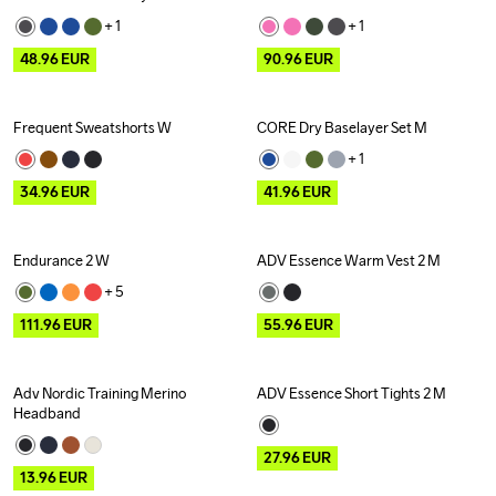
Outlet
Outlet
+ 
1
+ 
1
48.96
EUR
90.96
EUR
Frequent Sweatshorts W
CORE Dry Baselayer Set M
Outlet
Outlet
+ 
1
34.96
EUR
41.96
EUR
Endurance 2 W
ADV Essence Warm Vest 2 M
Outlet
Outlet
+ 
5
111.96
EUR
55.96
EUR
Adv Nordic Training Merino 
ADV Essence Short Tights 2 M
Outlet
Outlet
Headband
27.96
EUR
13.96
EUR