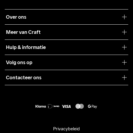
Over ons
Onze filosofie
Meer van Craft
Craft Care Guide
Hulp & informatie
Teamwear
Klantenservice
Volg ons op
Samenwerkingen
Algemene voorwaarden
Pers
Contacteer ons
Retour
Duurzaamheid
customercare@craftsportswear.com
Shipping
+46 (0) 33 722 32 10
FAQ
Accessibility statement
Aankoop herroepen
Privacybeleid