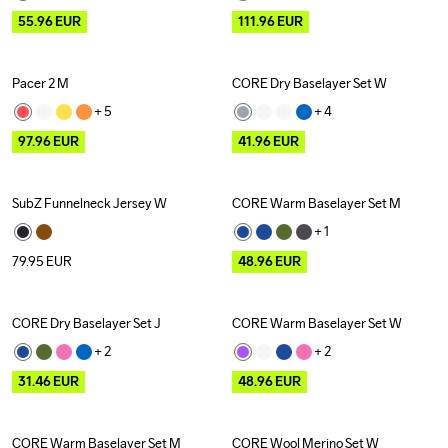
55.96
EUR
111.96
EUR
Pacer 2 M
CORE Dry Baselayer Set W
Outlet
Outlet
+ 
5
+ 
4
97.96
EUR
41.96
EUR
SubZ Funnelneck Jersey W
CORE Warm Baselayer Set M
Outlet
+ 
1
79.95
EUR
48.96
EUR
CORE Dry Baselayer Set J
CORE Warm Baselayer Set W
Outlet
Outlet
+ 
2
+ 
2
31.46
EUR
48.96
EUR
CORE Warm Baselayer Set M
CORE Wool Merino Set W