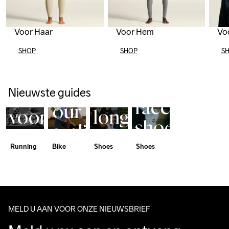
Voor Haar
Voor Hem
Vo
SHOP
SHOP
S
Nordlite 
Halve 
Endurance 
Speed 2
CYCLING
Marathon
3 
The
Discover
Nieuwste guides
Tips
Your
race
our
voor
long
shoe
cycling
de
distance
for
Running
Bike
Shoes
Shoes
concepts
race
hero
everyone
MELD U AAN VOOR ONZE NIEUWSBRIEF