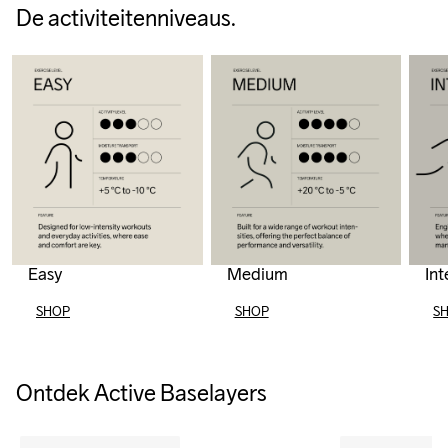
De activiteitenniveaus.
Easy
Medium
Int
SHOP
SHOP
S
Ontdek Active Baselayers