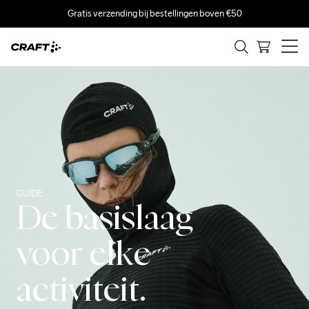
Gratis verzending bij bestellingen boven €50
GUIDE
De basislaag
voor elke
activiteit.