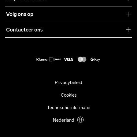
Teamwear
Klantenservice
Volg ons op
Samenwerkingen
Algemene voorwaarden
Pers
Contacteer ons
Retour
Duurzaamheid
customercare@craftsportswear.com
Shipping
+46 (0) 33 722 32 10
FAQ
Accessibility statement
Aankoop herroepen
Privacybeleid
Cookies
Technische informatie
Nederland