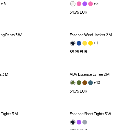
+ 
6
+ 
5
34.95
EUR
ing Pants 3 W
Essence Wind Jacket 2 M
New
+ 
1
89.95
EUR
s 3 M
ADV Essence Ls Tee 2 M
+ 
10
34.95
EUR
 Tights 3 M
Essence Short Tights 3 W
New