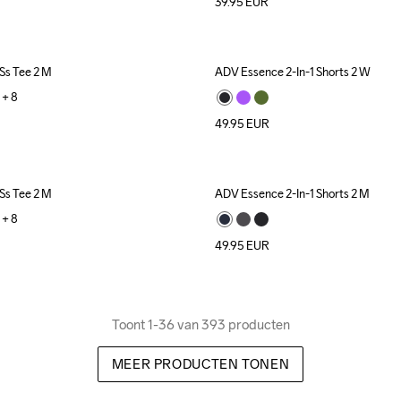
39.95
EUR
Ss Tee 2 M
ADV Essence 2-In-1 Shorts 2 W
+ 
8
49.95
EUR
Ss Tee 2 M
ADV Essence 2-In-1 Shorts 2 M
+ 
8
49.95
EUR
Toont 1-36 van 393 producten
MEER PRODUCTEN TONEN