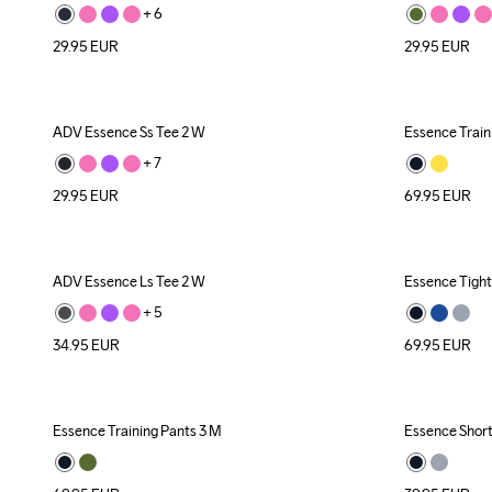
+ 
6
29.95
EUR
29.95
EUR
ADV Essence Ss Tee 2 W
Essence Train
New
+ 
7
29.95
EUR
69.95
EUR
ADV Essence Ls Tee 2 W
Essence Tight
New
+ 
5
34.95
EUR
69.95
EUR
Essence Training Pants 3 M
Essence Short
New
New