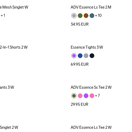
 Mesh Singlet W
ADV Essence Ls Tee 2 M
+ 
1
+ 
10
34.95
EUR
-In-1 Shorts 2 W
Essence Tights 3 W
New
69.95
EUR
ants 3 W
ADV Essence Ss Tee 2 W
+ 
7
29.95
EUR
Singlet 2 W
ADV Essence Ls Tee 2 W