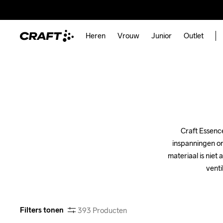
Heren
Vrouw
Junior
Outlet
Craft Essenc
inspanningen om
materiaal is niet 
venti
Filters tonen
393
Producten