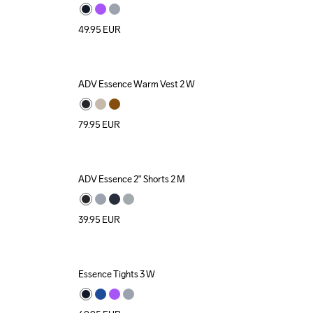
49.95
EUR
ADV Essence Warm Vest 2 W
79.95
EUR
ADV Essence 2" Shorts 2 M
39.95
EUR
Essence Tights 3 W
New