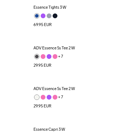
Essence Tights 3 W
New
69.95
EUR
ADV Essence Ss Tee 2 W
+ 
7
29.95
EUR
ADV Essence Ss Tee 2 W
+ 
7
29.95
EUR
Essence Capri 3 W
New