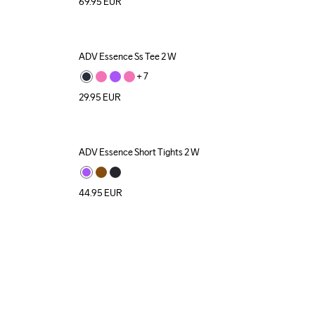
69.95
EUR
ADV Essence Ss Tee 2 W
+ 
7
29.95
EUR
ADV Essence Short Tights 2 W
44.95
EUR