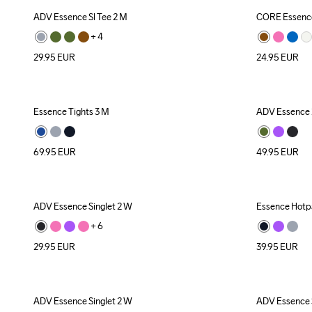
ADV Essence Sl Tee 2 M
CORE Essence
New
+ 
4
29.95
EUR
24.95
EUR
Essence Tights 3 M
ADV Essence 2
New
69.95
EUR
49.95
EUR
ADV Essence Singlet 2 W
Essence Hotp
New
+ 
6
29.95
EUR
39.95
EUR
ADV Essence Singlet 2 W
ADV Essence 