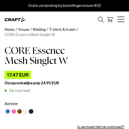
Gratis verzending bij bestellingen boven €50
Home
Vrouw
Kleding
T-shirts & truien
CORE Essence Mesh Singlet W
CORE Essence
Outlet
Mesh Singlet W
17.47 EUR
Oorspronkelijke prijs
24.95 EUR
Op voorraad
Aerinite
Is uw maat niet op voorraad?