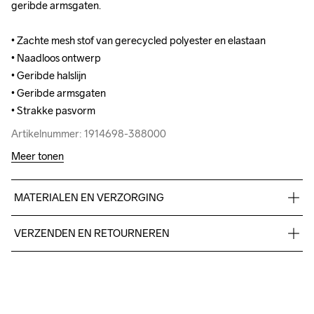
geribde armsgaten.

geribde armsgaten.

• Zachte mesh stof van gerecycled polyester en elastaan

• Zachte mesh stof van gerecycled polyester en elastaan

• Naadloos ontwerp

• Naadloos ontwerp

• Geribde halslijn

• Geribde halslijn

• Geribde armsgaten

• Geribde armsgaten

• Strakke pasvorm
• Strakke pasvorm
Artikelnummer: 1914698-388000
Artikelnummer: 1914698-388000
Meer tonen
MATERIALEN EN VERZORGING
Body

VERZENDEN EN RETOURNEREN
90% Polyester-Recycled

10% Elastane

Free delivery on orders above €50.
Cuff

For orders below we charge €5.
95% Polyester-Recycled

We also offer express delivery.
5% Elastane
We ship with UPS that delivers during daytime.