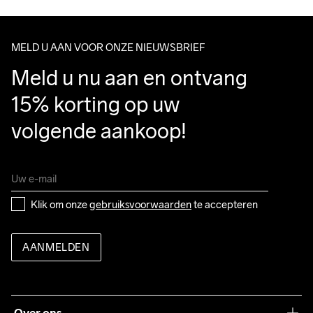
Make sure to choose an address where you receive the 
package.
MELD U AAN VOOR ONZE NIEUWSBRIEF
Do Not Bleach
Do Not Dry 
Ironing Low 
Wassen in de 
Tumble Low 
Meld u nu aan en ontvang 
Clean
Temp
machine op 40 
Temp
graden.
15% korting op uw 
volgende aankoop!
Klik om onze 
gebruiksvoorwaarden
 te accepteren
AANMELDEN