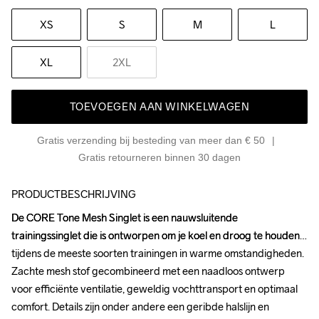
XS
S
M
L
XL
2XL
TOEVOEGEN AAN WINKELWAGEN
Gratis verzending bij besteding van meer dan € 50
Gratis retourneren binnen 30 dagen
PRODUCTBESCHRIJVING
De CORE Tone Mesh Singlet is een nauwsluitende 
De CORE Tone Mesh Singlet is een nauwsluitende 
trainingssinglet die is ontworpen om je koel en droog te houden 
trainingssinglet die is ontworpen om je koel en droog te houden 
tijdens de meeste soorten trainingen in warme omstandigheden. 
tijdens de meeste soorten trainingen in warme omstandigheden. 
Zachte mesh stof gecombineerd met een naadloos ontwerp 
Zachte mesh stof gecombineerd met een naadloos ontwerp 
voor efficiënte ventilatie, geweldig vochttransport en optimaal 
voor efficiënte ventilatie, geweldig vochttransport en optimaal 
comfort. Details zijn onder andere een geribde halslijn en 
comfort. Details zijn onder andere een geribde halslijn en 