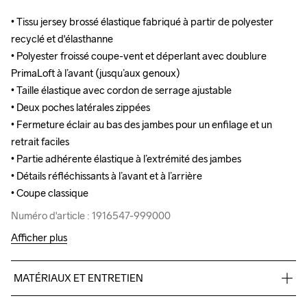
• Tissu jersey brossé élastique fabriqué à partir de polyester 
• Tissu jersey brossé élastique fabriqué à partir de polyester 
recyclé et d'élasthanne 

recyclé et d'élasthanne 

• Polyester froissé coupe-vent et déperlant avec doublure 
• Polyester froissé coupe-vent et déperlant avec doublure 
PrimaLoft à l’avant (jusqu’aux genoux)

PrimaLoft à l’avant (jusqu’aux genoux)

• Taille élastique avec cordon de serrage ajustable

• Taille élastique avec cordon de serrage ajustable

• Deux poches latérales zippées

• Deux poches latérales zippées

• Fermeture éclair au bas des jambes pour un enfilage et un 
• Fermeture éclair au bas des jambes pour un enfilage et un 
retrait faciles

retrait faciles

• Partie adhérente élastique à l’extrémité des jambes

• Partie adhérente élastique à l’extrémité des jambes

• Détails réfléchissants à l’avant et à l’arrière

• Détails réfléchissants à l’avant et à l’arrière

• Coupe classique
• Coupe classique
Numéro d'article : 1916547-999000
Numéro d'article : 1916547-999000
Afficher plus
MATÉRIAUX ET ENTRETIEN
Front panel 100% Polyamide recyclé, Body, 88% Polyester 