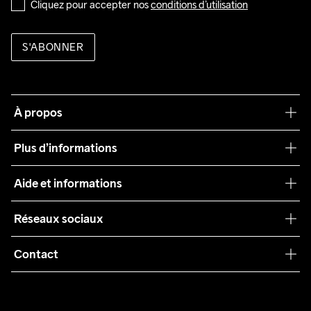
Cliquez pour accepter nos 
conditions d’utilisation
S'ABONNER
À propos
Notre philosophie
Plus d’informations
Craft Care Guide
Aide et informations
Teamwear
Service client
Réseaux sociaux
Durabilité
Conditions générales
Collaborations
Contact
Retours
Presse
customercare@craftsportswear.com
Expédition
+46 (0) 33 722 32 10