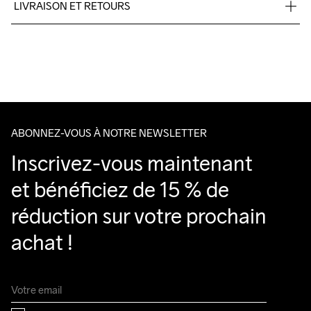
LIVRAISON ET RETOURS
recyclé, 12% Élasthanne
Livraison gratuite à partir de €50.
Pour les commandes inférieures, nous facturons €5.
Nous faisons appel à DHL qui livre pendant la journée.
Veillez à choisir une adresse où vous recevrez le colis.
ABONNEZ-VOUS À NOTRE NEWSLETTER
Inscrivez-vous maintenant 
et bénéficiez de 15 % de 
réduction sur votre prochain 
achat !