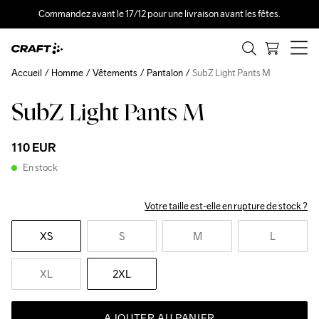
Commandez avant le 17/12 pour une livraison avant les fêtes.
Accueil
Homme
Vêtements
Pantalon
SubZ Light Pants M
SubZ Light Pants M
110 EUR
En stock
Votre taille est-elle en rupture de stock ?
XS
S
M
L
XL
2XL
AJOUTER AU PANIER