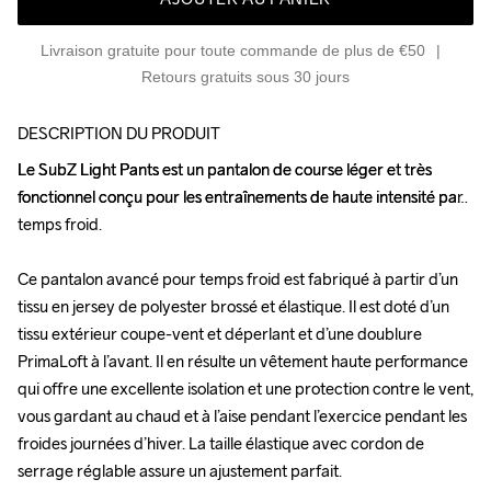
Livraison gratuite pour toute commande de plus de €50
Retours gratuits sous 30 jours
DESCRIPTION DU PRODUIT
Le SubZ Light Pants est un pantalon de course léger et très 
Le SubZ Light Pants est un pantalon de course léger et très 
fonctionnel conçu pour les entraînements de haute intensité par 
fonctionnel conçu pour les entraînements de haute intensité par 
temps froid.

temps froid.

Ce pantalon avancé pour temps froid est fabriqué à partir d’un 
Ce pantalon avancé pour temps froid est fabriqué à partir d’un 
tissu en jersey de polyester brossé et élastique. Il est doté d’un 
tissu en jersey de polyester brossé et élastique. Il est doté d’un 
tissu extérieur coupe-vent et déperlant et d’une doublure 
tissu extérieur coupe-vent et déperlant et d’une doublure 
PrimaLoft à l’avant. Il en résulte un vêtement haute performance 
PrimaLoft à l’avant. Il en résulte un vêtement haute performance 
qui offre une excellente isolation et une protection contre le vent, 
qui offre une excellente isolation et une protection contre le vent, 
vous gardant au chaud et à l’aise pendant l’exercice pendant les 
vous gardant au chaud et à l’aise pendant l’exercice pendant les 
froides journées d’hiver. La taille élastique avec cordon de 
froides journées d’hiver. La taille élastique avec cordon de 
serrage réglable assure un ajustement parfait.

serrage réglable assure un ajustement parfait.
